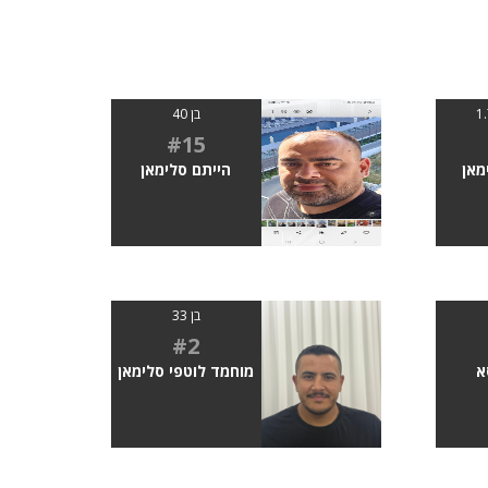
בן 40
#15
מאן
הייתם סלימאן
בן 33
#2
א
מוחמד לוטפי סלימאן