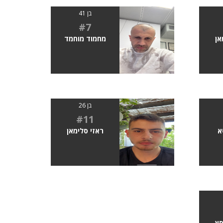
בן 41
#7
אן
מחמוד מוחמד
בן 26
#11
א
ראזי סלימאן
סא