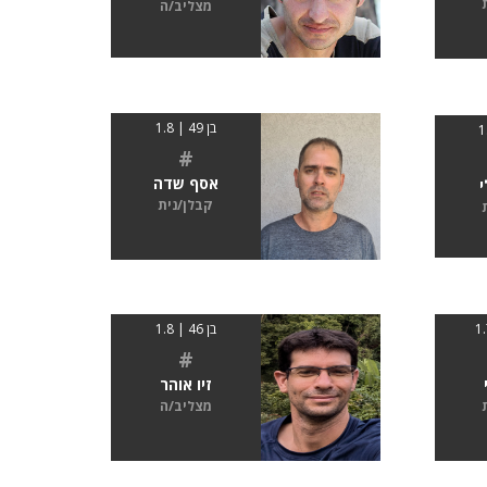
מצליב/ה
בן 49 | 1.8
#
אסף שדה
י
קבלן/נית
בן 46 | 1.8
#
זיו אוהר
מצליב/ה