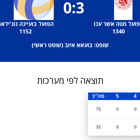
0:3
ועל מטה אשר עכו
הפועל בועיינה נוג'ידא
1152
1340
שופט: בועאא איוב (
שופט ראשי
)
תוצאה לפי מערכות
4
5
סה"כ
75
0
0
32
0
0