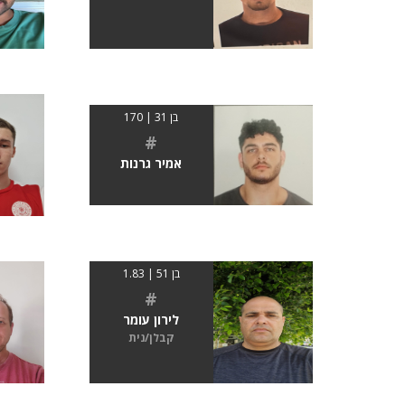
בן 31 | 170
#
אמיר גרנות
בן 51 | 1.83
#
לירון עומר
קבלן/נית