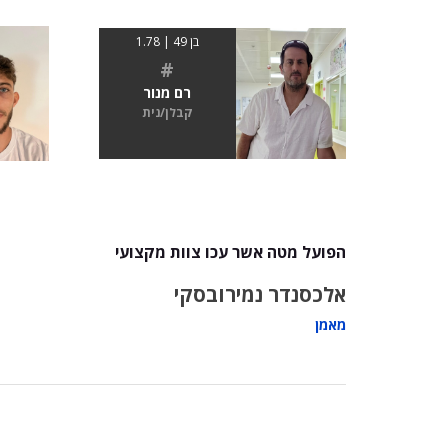
בן 49 | 1.78
#
רם מנור
קבלן/נית
הפועל מטה אשר עכו צוות מקצועי
אלכסנדר נמירובסקי
מאמן