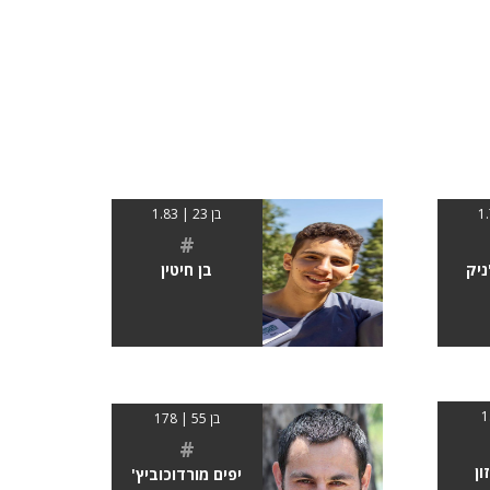
בן 23 | 1.83
#
יק
בן חיטין
בן 55 | 178
#
ון
יפים מורדוכוביץ'