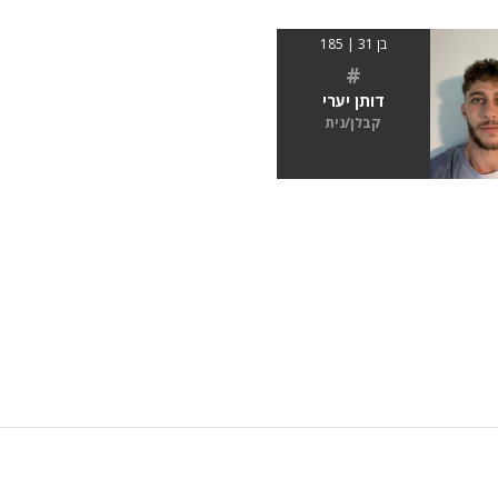
בן 31 | 185
#
דותן יערי
קבלן/נית