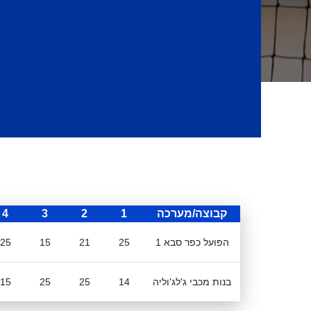
קבוצה/מערכה
1
2
3
4
הפועל כפר סבא 1
25
21
15
25
בנות מכבי ג'לג'וליה
14
25
25
15