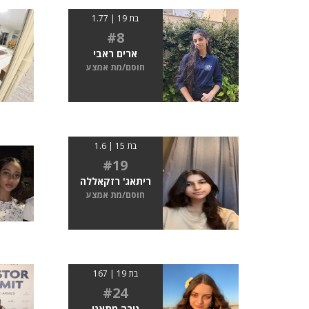
בת 19 | 1.77
#8
ארים ראבי
חוסם/מת אמצע
בת 15 | 1.6
#19
ריתאג' רזקאללה
חוסם/מת אמצע
בת 19 | 167
#24
נורה מתאני