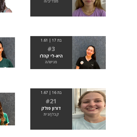
מצליב/ה
בת 17 | 1.61
#3
היא-לי קהלו
מגיש/ה
בת 16 | 1.67
#21
דורון פולק
קבלן/נית