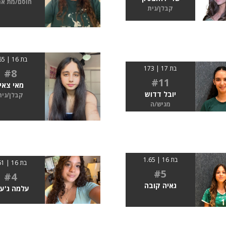
חוסם/מת א
קבלן/נית
בת 16 | 1.65
בת 17 | 173
#8
#11
מאי צאי
יובל דדוש
קבלן/נית
מגיש/ה
בת 16 | 1.65
בת 16 | 161
#5
#4
גאיה קובה
עלמה ג'ער