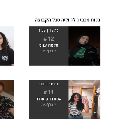
בנות מכבי ג'לג'וליה סגל הקבוצה
בת 19 | 1.58
#12
סלמה עזוני
קבלן/נית
בת 18 | 160
#11
אסתברק עודה
קבלן/נית