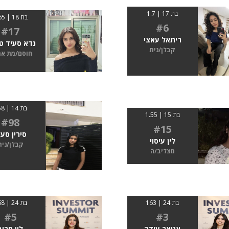
בת 17 | 1.7
בת 18 | 1.65
#6
#17
ריתאל עאצי
נדא סעיד ט
קבלן/נית
חוסם/מת א
בת 14 | 158
בת 15 | 1.55
#98
#15
סירין סעי
לין עיסוי
קבלן/נית
מצליב/ה
בת 24 | 163
בת 24 | 168
#5
#3
אנואר עודה
לין חרוב