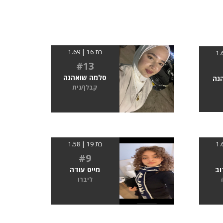
בת 16 | 1.69
#13
סלמה שואהנה
נה
קבלן/נית
בת 19 | 1.58
#9
וב
מייס עודה
ליברו