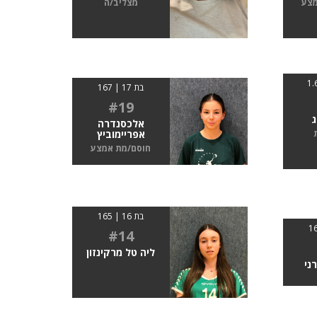
מצע
מצליב/ה
בת 17 | 167
#19
ג
אלכסנדרה
אפריימוביץ
חוסם/מת אמצע
בת 16 | 165
#14
ליה טל מרקינזון
ני