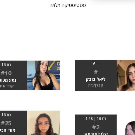
סטטיסטיקה מלאה
בת 16
בת 16
#
#10
ליאל בובק
נטע מטול
קבלן/נית
קבלן/נית
בת 16
בת 16 | 1.58
#25
#2
אורי חכי
שלי לוזובסקי