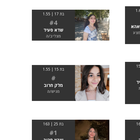
בת 17 | 1.55
#4
אהא
שדא סעיד
מצע
מצליב/ה
בת 15 | 1.55
#
ד
מלק חרוב
מגיש/ה
בת 25 | 163
#1
יארא חרוב