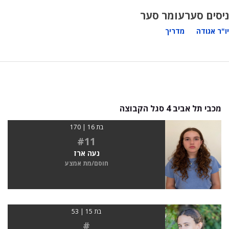
ניסים סער
עומר סער
יו"ר אגודה
מדריך
מכבי תל אביב 4 סגל הקבוצה
בת 16 | 170
#11
נעה ארז
חוסם/מת אמצע
בת 15 | 53
#