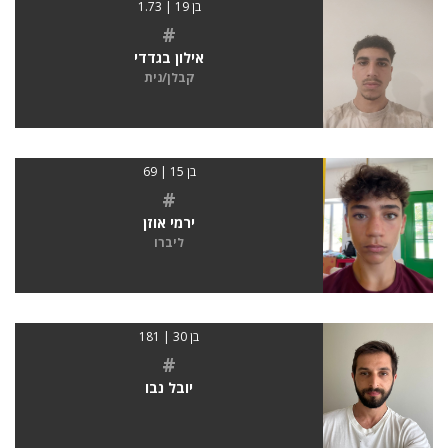
בן 19 | 1.73
#
אילון בגדדי
קבלן/נית
בן 15 | 69
#
ירמי אוזן
ליברו
בן 30 | 181
#
יובל נבו