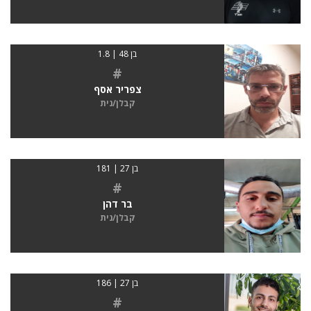
בן 48 | 1.8
#
צפריר אסף
קבלן/נית
בן 27 | 181
#
בר דהן
קבלן/נית
בן 27 | 186
#