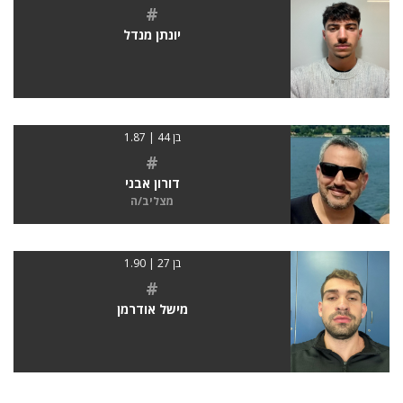
#
יונתן מנדל
בן 44 | 1.87
#
דורון אבני
מצליב/ה
בן 27 | 1.90
#
מישל אודרמן