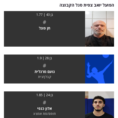
הפועל יואב צפית סגל הקבוצה
בן 43 | 1.77
#
חן פוגל
בן 28 | 1.9
#
נועם מרגלית
קבלן/נית
בן 24 | 1.85
#
אלון כנפי
חוסם/מת אמצע