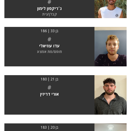
#
ג׳ריקסון לימון
קבלן/נית
בן 33 | 186
#
עדו עוזיאלי
חוסם/מת אמצע
בן 21 | 180
#
אורי דריזין
בן 20 | 183