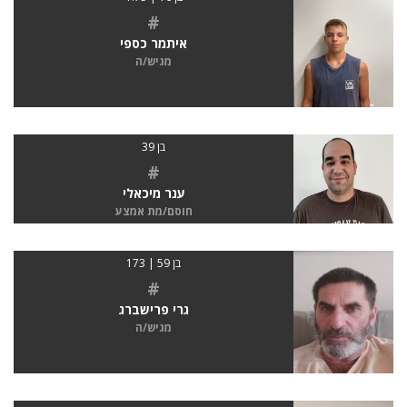
#
איתמר כספי
מגיש/ה
בן 39
#
ענר מיכאלי
חוסם/מת אמצע
בן 59 | 173
#
גרי פרישברג
מגיש/ה