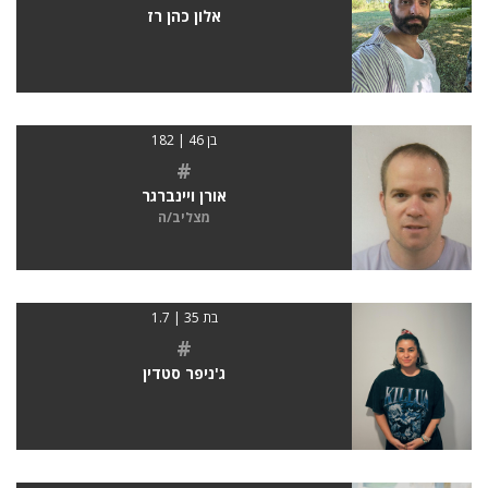
אלון כהן רז
בן 46 | 182
#
אורן ויינברגר
מצליב/ה
בת 35 | 1.7
#
ג'ניפר סטדין