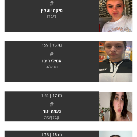
#
מיקה יוטקין
ליברו
בת 18 | 159
#
אמילי ריבו
מגיש/ה
בת 17 | 1.62
#
נעמה יגור
קבלן/נית
בת 18 | 1.76