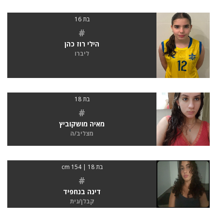
בת 16
#
הילי רוז כהן
ליברו
בת 18
#
מאיה מושקוביץ
מצליב/ה
בת 18 | 154 cm
#
דינה בנחפיד
קבלן/נית