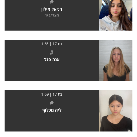
#
דניאל אילון
מצליב/ה
בת 17 | 1.65
#
אנה סגל
בת 17 | 1.69
#
ליה מכלוף