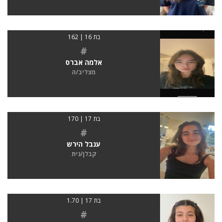
בת 16 | 162
#
אלמה אברס
מצליב/ה
בת 17 | 170
#
ענבל הירש
קבלן/נית
בת 17 | 1.70
#