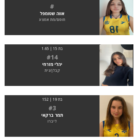
#
אווה שטומפל
חוסם/מת אמצע
בת 15 | 1.65
#14
יהלי מזרחי
קבלן/נית
בת 19 | 152
#3
תמר ברקאי
ליברו