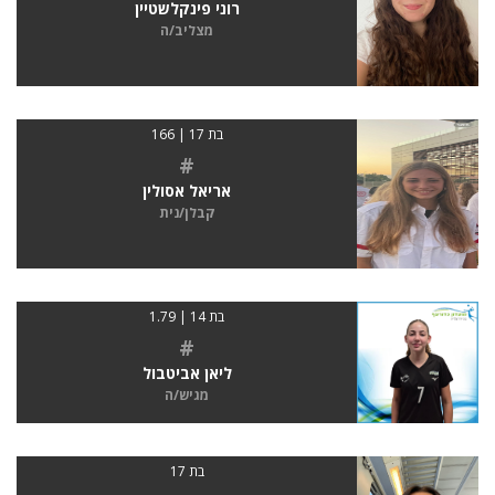
רוני פינקלשטיין
מצליב/ה
בת 17 | 166
#
אריאל אסולין
קבלן/נית
בת 14 | 1.79
#
ליאן אביטבול
מגיש/ה
בת 17