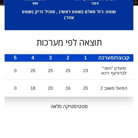
990
1039
שופט: ג'ול סאלם (
שופט ראשי
) , סוהיל זריק (
שופט
עוזר
)
תוצאה לפי מערכות
קבוצה/מערכה
1
2
3
4
5
ס
מועדון "האני"
0
25
25
25
23
לכדורעף ירכא
הפועל משגב 2
25
16
20
18
0
סטטיסטיקה מלאה