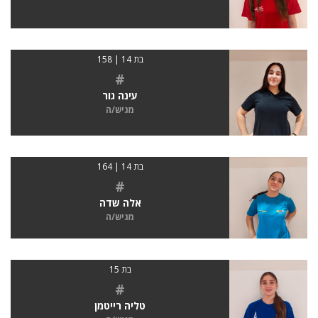
בת 14 | 158
#
עינה גור
מגיש/ה
בת 14 | 164
#
אלה שדה
מגיש/ה
בת 15
#
טליה רייטמן