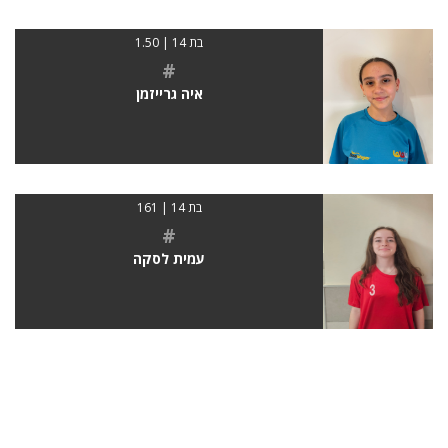
בת 14 | 1.50
#
איה גרייזמן
בת 14 | 161
#
עמית לסקה