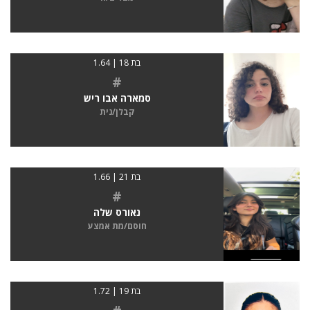
בת 18 | 1.64
#
סמארה אבו ריש
קבלן/נית
בת 21 | 1.66
#
נאורס שלה
חוסם/מת אמצע
בת 19 | 1.72