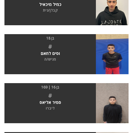
כמיל מיכאיל
קבלן/נית
בן 18
#
וסים לחאם
מגיש/ה
בן 16 | 169
#
סמיר אליאס
ליברו