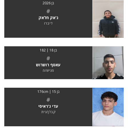
בן 2026
#
ג'אק חלאק
ליברו
בן 18 | 182
#
עאטף רושרוש
מגיש/ה
בן 15 | 176cm
#
עדי ג'ראיסי
קבלן/נית