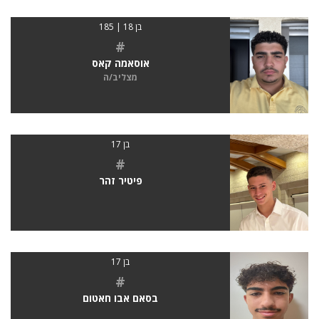
בן 18 | 185
#
אוסאמה קאס
מצליב/ה
בן 17
#
פיטיר זהר
בן 17
#
בסאם אבו חאטום