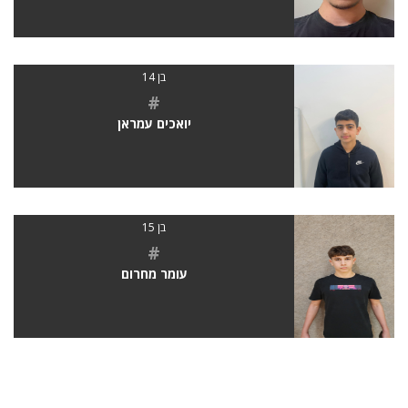
בן 14
#
יואכים עמראן
בן 15
#
עומר מחרום