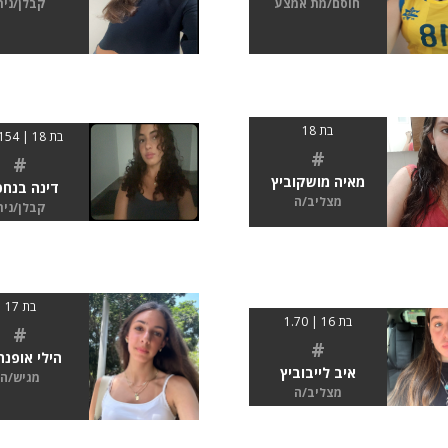
חוסם/מת אמצע
קבלן/נית
בת 18
בת 18 | 154 cm
#
#
מאיה מושקוביץ
דינה בנחפ
מצליב/ה
קבלן/נית
בת 17
בת 16 | 1.70
#
#
הילי אופנה
איב לייבוביץ
מגיש/ה
מצליב/ה