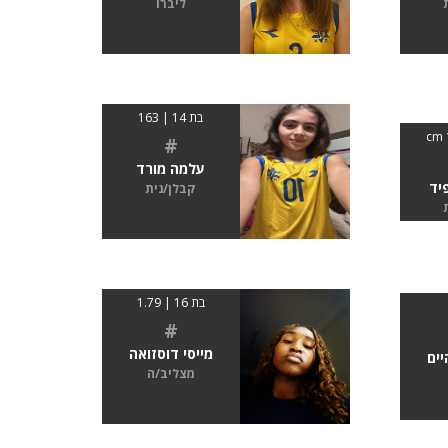
ליברו
בת 14 | 163
#
עלמה מורד
יד
קבלן/נית
בת 16 | 1.79
#
מייסי דוסזואה
יים
מצליב/ה