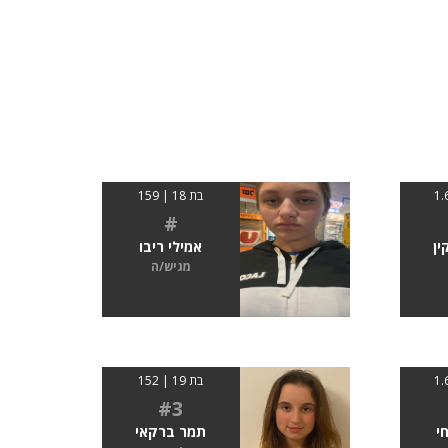
בת 18 | 159
#
ין
אמילי ריבו
מגיש/ה
בת 19 | 152
#3
י
תמר ברקאי