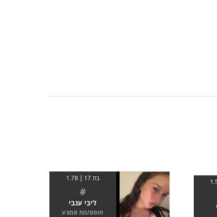
בת 17 | 1.78
#
ליבי ענבי
חוסם/מת אמצע