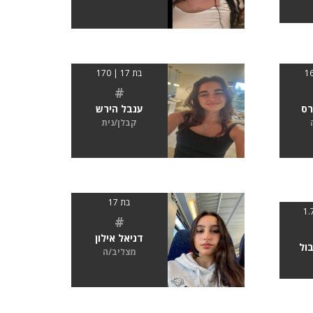
בת 17 | 170
#
רס
ענבל הירש
קבלן/נית
בת 17
#
דניאל אילון
בול
מצליב/ה