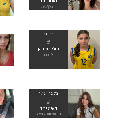
נעמה יגור
קבלן/נית
בת 16
#
הילי רוז כהן
ליברו
בת 15 | 178
#
מאיילי דר
חוסם/מת אמצע