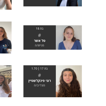
בת 18
#
טל אשר
מגיש/ה
בת 17 | 1.70
#
רוני פינקלשטיין
מצליב/ה