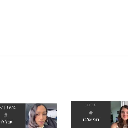
בת 23
בת 19 | 1.57
#
#
רוני אלבז
יובל לוי