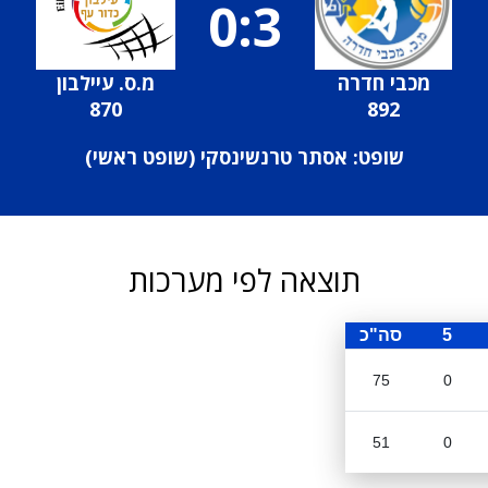
0:3
מכבי חדרה
מ.ס. עיילבון
870
892
שופט: אסתר טרנשינסקי (
שופט ראשי
)
תוצאה לפי מערכות
5
סה"כ
75
0
51
0