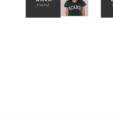
קבלן/נית