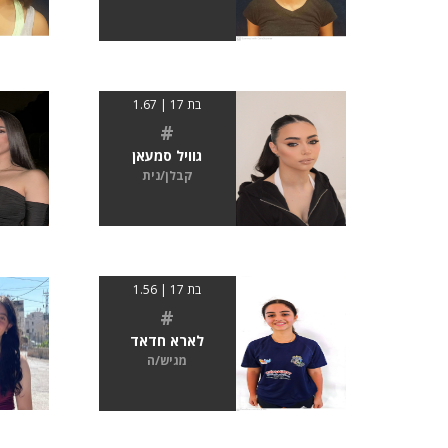
בת 17 | 1.67
#
גוויל סמעאן
קבלן/נית
בת 17 | 1.56
#
לארא חדאד
מגיש/ה