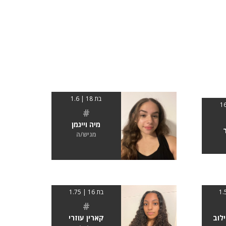
בת 18 | 1.6
#
מיה וייגמן
מגיש/ה
בת 16 | 1.75
#
לוב
קארין עוזרי