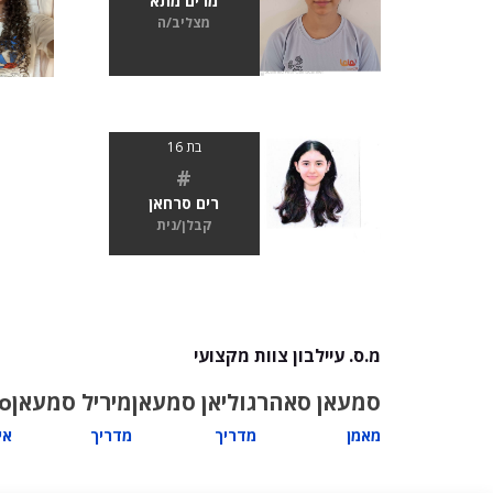
מרים מתא
מצליב/ה
בת 16
#
רים סרחאן
קבלן/נית
מ.ס. עיילבון צוות מקצועי
סמעאן סאהר
גוליאן סמעאן
מיריל סמעאן
o
מאמן
מדריך
מדריך
אי