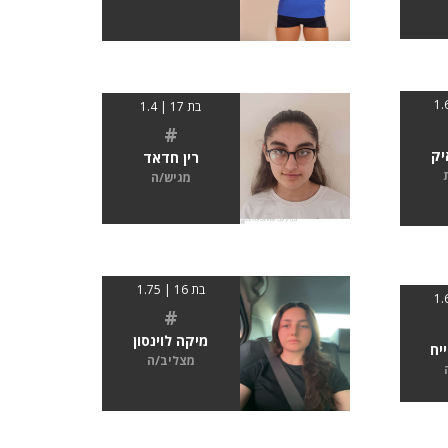
בת 17 | 1.4
#
יק
רין חדאד
מגיש/ה
בת 16 | 1.75
#
מיקה לוינסון
יח
מצליב/ה