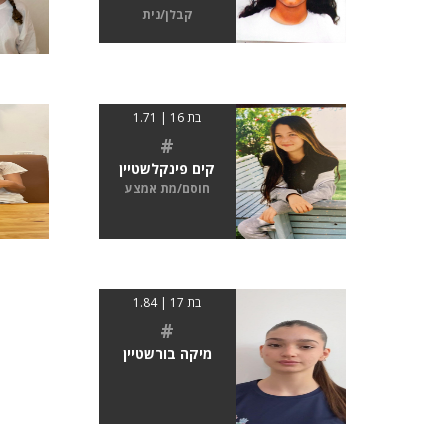
קבלן/נית
בת 16 | 1.71
#
קים פינקלשטיין
חוסם/מת אמצע
בת 17 | 1.84
#
מיקה בורשטיין