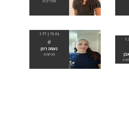
מצליב/ה
בת 15 | 1.77
#
נעמה רוזן
בן
מגיש/ה
מצע