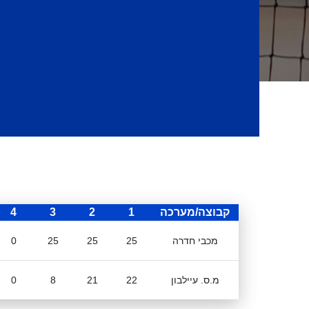
קבוצה/מערכה
1
2
3
4
מכבי חדרה
25
25
25
0
מ.ס. עיילבון
22
21
8
0