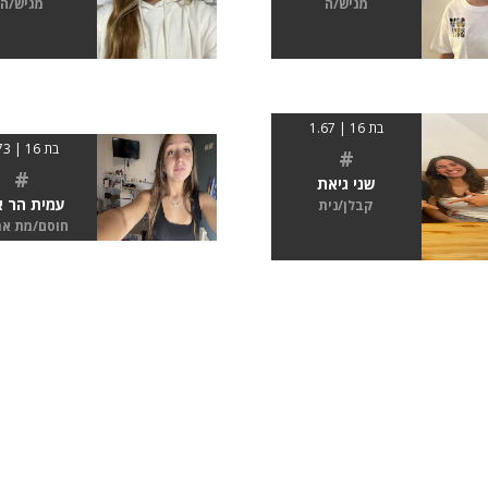
מגיש/ה
מגיש/ה
בת 16 | 1.67
בת 16 | 1.73
#
#
שני גיאת
עמית הר א
קבלן/נית
חוסם/מת א