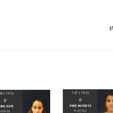
ן
בת 19 | 1.67
בת 19 | 1.68
#
#
כרסתינא חאיכ
תינה חאי
קבלן/נית
מגיש/ה