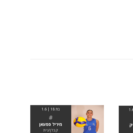
בת 18 | 1.6
#
מיריל סמעאן
ק
קבלן/נית