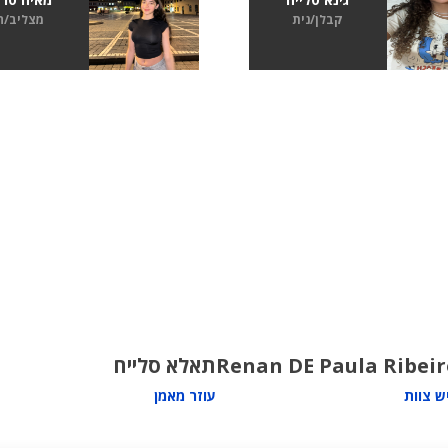
קבלן/נית
מצליב/ה
Renan DE Paula Ribeir
תאלא סלייח
ש צוות
עוזר מאמן