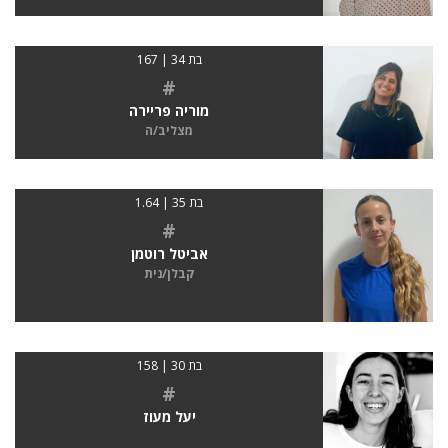
בת 34 | 167
#
מוריה פריירה
מצליב/ה
בת 35 | 1.64
#
אביטל רוטמן
קבלן/נית
בת 30 | 158
#
יעל מעוז