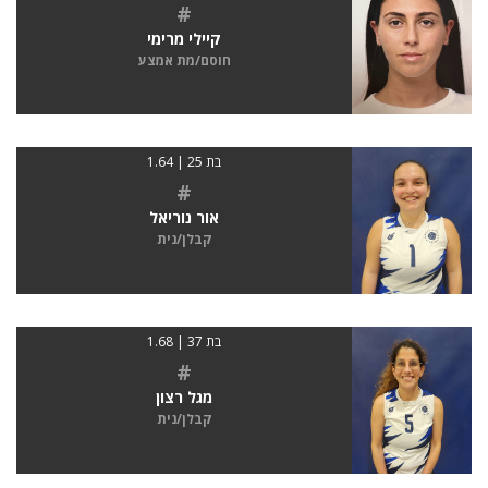
#
קיילי מרימי
חוסם/מת אמצע
בת 25 | 1.64
#
אור נוריאל
קבלן/נית
בת 37 | 1.68
#
מגל רצון
קבלן/נית