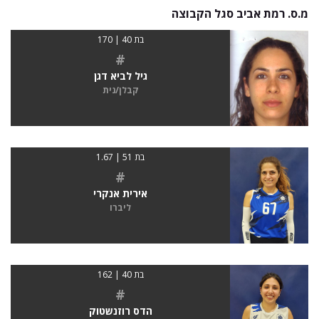
מ.ס. רמת אביב סגל הקבוצה
בת 40 | 170
#
גיל לביא דגן
קבלן/נית
בת 51 | 1.67
#
אירית אנקרי
ליברו
בת 40 | 162
#
הדס רוזנשטוק