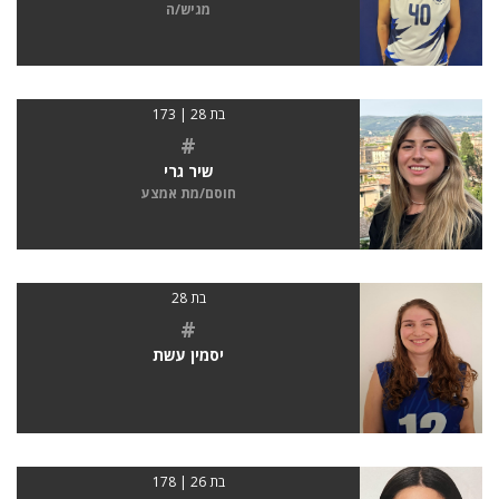
מגיש/ה
בת 28 | 173
#
שיר גרי
חוסם/מת אמצע
בת 28
#
יסמין עשת
בת 26 | 178