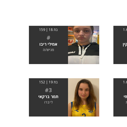
בת 18 | 159
#
ין
אמילי ריבו
מגיש/ה
בת 19 | 152
#3
י
תמר ברקאי
ליברו