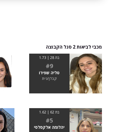
מכבי לביאות 2 סגל הקבוצה
בת 28 | 1.73
#9
טליה שפירו
קבלן/נית
בת 62 | 1.62
#5
יהלומה אלקסלסי