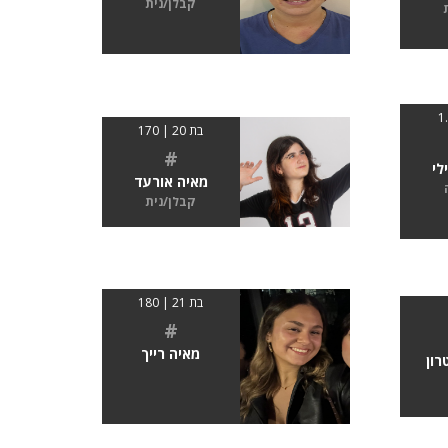
קבלן/נית
בת 20 | 170
#
לי
מאיה אורעד
קבלן/נית
בת 21 | 180
#
מאיה רייך
רון