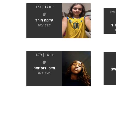
בת 14 | 163
#
עלמה מורד
יד
קבלן/נית
בת 16 | 1.79
#
מייסי דוסזואה
יים
מצליב/ה