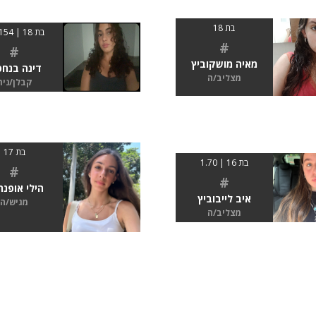
בת 18
בת 18 | 154 cm
#
#
מאיה מושקוביץ
דינה בנחפ
מצליב/ה
קבלן/נית
בת 17
בת 16 | 1.70
#
#
הילי אופנה
איב לייבוביץ
מגיש/ה
מצליב/ה