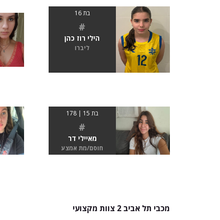
בת 16
#
הילי רוז כהן
ליברו
בת 15 | 178
#
מאיילי דר
חוסם/מת אמצע
מכבי תל אביב 2 צוות מקצועי