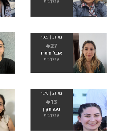
קבלן/נית
בת 31 | 1.65
#27
אובל פיטרו
קבלן/נית
בת 21 | 1.70
#13
נעה חקין
קבלן/נית