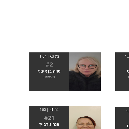
בת 63 | 1.64
#2
י
טויה בן איבגי
מגיש/ה
בת 41 | 160
#21
אנה גורביץ'