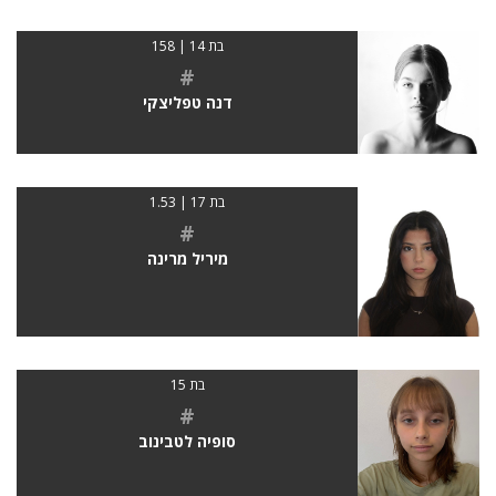
בת 14 | 158
#
דנה טפליצקי
בת 17 | 1.53
#
מיריל מרינה
בת 15
#
סופיה לטבינוב