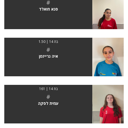
#
סנא חואלד
בת 14 | 1.50
#
איה גרייזמן
בת 14 | 161
#
עמית לסקה