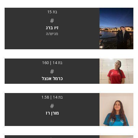
בת 15
#
זיו ברג
מגיש/ה
בת 14 | 160
#
כרמל אנצל
בת 14 | 1.58
#
מורן רז