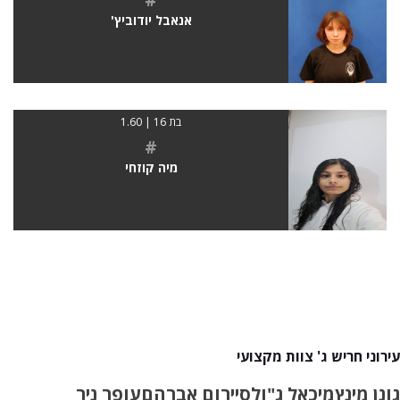
אנאבל יודוביץ'
בת 16 | 1.60
#
מיה קוזחי
עירוני חריש ג' צוות מקצועי
גונן מינץ
מיכאל ג"ולס
יירום אברהם
עופר ניר