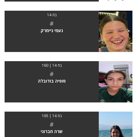
בת 14
#
נעמי ניימרק
בת 14 | 160
#
סופיה בודובלה
בת 14 | 165
#
שרה חברוני