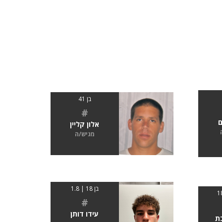
בן 41
#
ם
אלון קליין
מגיש/ה
בן 18 | 1.8
#
עידו דותן
ת