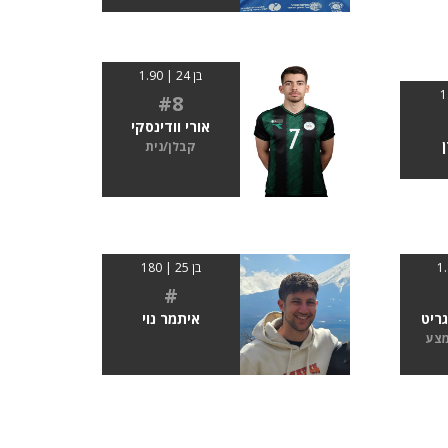
בן 24 | 1.90
#8
אורי וודינסקי
קבלן/נית
בן 25 | 180
#
איתמר נוי
ריט
מצע