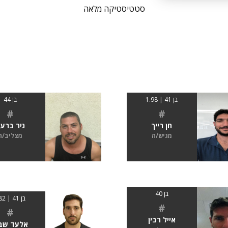
סטטיסטיקה מלאה
בן 41 | 1.98
בן 44
#
#
חן רייך
ניר ברע
מגיש/ה
מצליב/ה
בן 40
בן 41 | 182
#
#
אייל רבין
אלעד שב