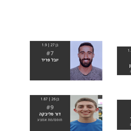
בן 27 | 1.9
#7
יובל פריד
בן 26 | 1.87
#9
דור סליבקה
חוסם/מת אמצע