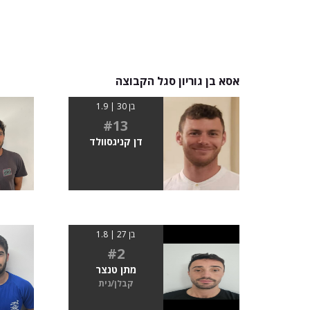
אסא בן גוריון סגל הקבוצה
בן 30 | 1.9
#13
דן קניגסוולד
בן 27 | 1.8
#2
מתן טנצר
קבלן/נית