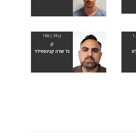
בן 39 | 188
#
לח
גל שדה קניגספילד