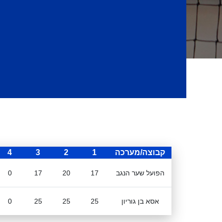
קבוצה/מערכה
1
2
3
4
הפועל שער הנגב
17
20
17
0
אסא בן גוריון
25
25
25
0