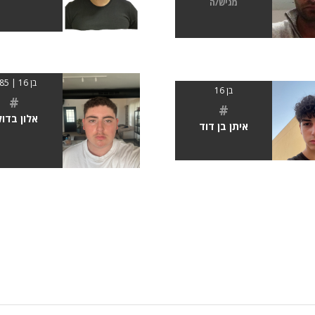
מגיש/ה
בן 16 | 1.85
בן 16
#
#
אלון בדו
איתן בן דוד