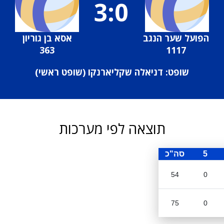
3:0
הפועל שער הנגב
אסא בן גוריון
363
1117
שופט: דניאלה שקליארנקו (
שופט ראשי
)
תוצאה לפי מערכות
5
סה"כ
54
0
75
0