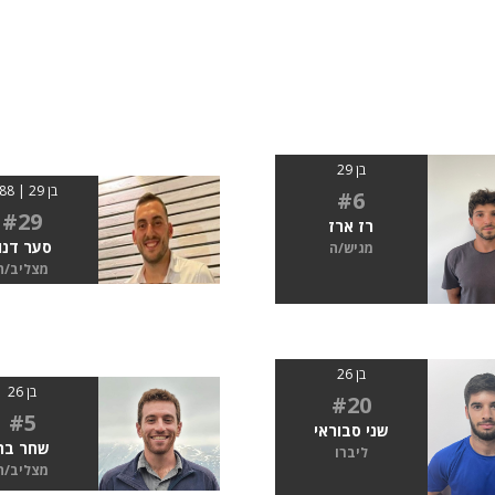
בן 29
בן 29 | 1.88
#6
#29
רז ארז
סער דנון
מגיש/ה
מצליב/ה
בן 26
בן 26
#20
#5
שני סבוראי
שחר בר
ליברו
מצליב/ה