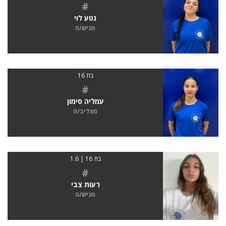
#
נטע לוי
מגיש/ה
בת 16
#
עמליה סימון
מצליב/ה
בת 16 | 1.6
#
רעות צבי
מגיש/ה