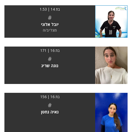
בת 14 | 1.53
#
יובל אלוני
מצליב/ה
בת 16 | 171
#
נוגה שריג
בת 16 | 156
#
גאיה גחטן