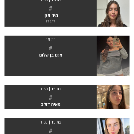
#
מיה אקו
ליברו
בת 15
#
אגם בן שלום
בת 15 | 1.60
#
מאיה דולב
בת 15 | 1.65
#