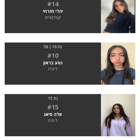
#14
יהלי מזרחי
קבלן/נית
בת 16 | 58
#10
נטע בראון
ליברו
בת 15
#15
אלה סיאג
ליברו