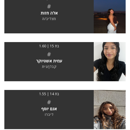
#
אלה חזות
מצליב/ה
בת 15 | 1.60
#
עמית אשטיוקר
קבלן/נית
בת 14 | 1.55
#
אגם יוסף
ליברו