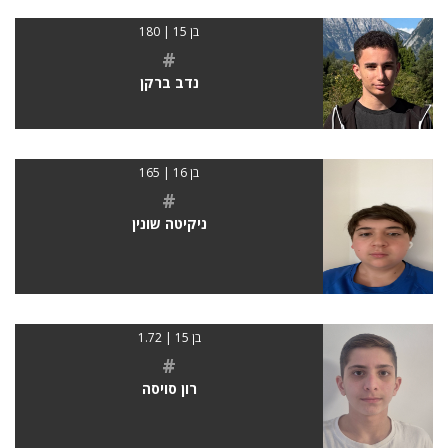
בן 15 | 180
#
נדב ברקן
בן 16 | 165
#
ניקיטה שונין
בן 15 | 1.72
#
רון סויסה