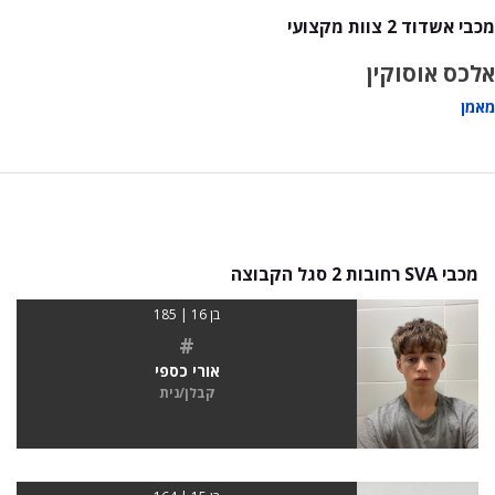
מכבי אשדוד 2 צוות מקצועי
אלכס אוסוקין
מאמן
מכבי SVA רחובות 2 סגל הקבוצה
בן 16 | 185
#
אורי כספי
קבלן/נית