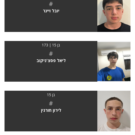
#
יובל ויינר
בן 15 | 173
#
ליאל פסצ'ניקוב
בן 15
#
לירון חורגין