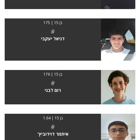
בן 15 | 175
#
דניאל יעקבי
בן 15 | 176
#
רום לבני
בן 15 | 1.64
#
איתמר דוידוביץ'