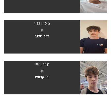
בן 15 | 1.83
#
נדב גולוב
בן 16 | 182
#
רן קרטש