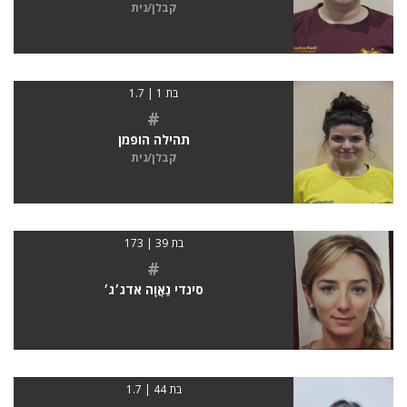
קבלן/נית
בת 1 | 1.7
#
תהילה הופמן
קבלן/נית
בת 39 | 173
#
סינדי נַאֲוָה אדג׳ג׳
בת 44 | 1.7