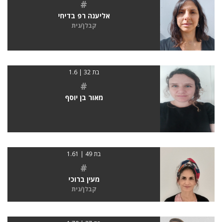
#
אליענה רפ בדיחי
קבלן/נית
בת 32 | 1.6
#
מאור בן יוסף
בת 49 | 1.61
#
מעין ברוכי
קבלן/נית