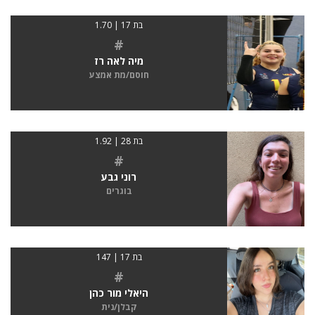
בת 17 | 1.70
#
מיה לאה רז
חוסם/מת אמצע
בת 28 | 1.92
#
רוני גבע
בוגרים
בת 17 | 147
#
היאלי מור כהן
קבלן/נית