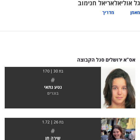
גל אוליאל
אריאל חנימוב
מאמן
מדריך
אס"א ירושלים סגל הקבוצה
בת 30 | 170
#
נטע גתאי
בוגרים
בת 26 | 1.72
#
שירה חן