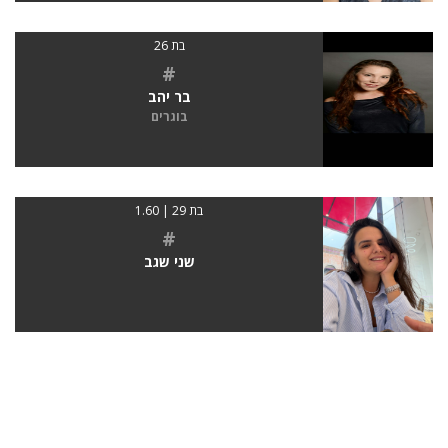
בת 26
#
בר יהב
בוגרים
בת 29 | 1.60
#
שני שגב