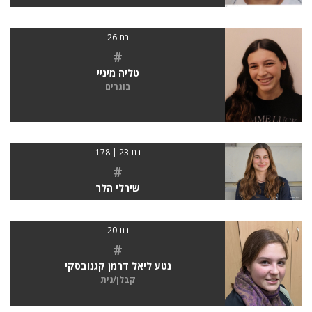
בת 26
#
טליה מיניי
בוגרים
בת 23 | 178
#
שירלי הלר
בת 20
#
נטע ליאל דרמן קגנובסקי
קבלן/נית