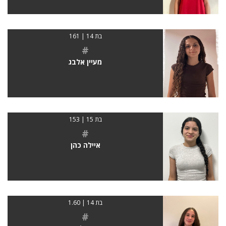
בת 14 | 161
#
מעיין אלבג
בת 15 | 153
#
איילה כהן
בת 14 | 1.60
#