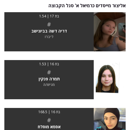
אליצור מייסדים כרמיאל א' סגל הקבוצה
בת 17 | 1.54
#
דריה דשה בביונישב
ליברו
בת 16 | 1.53
#
תמרה פנקין
מגיש/ה
בת 16 | 168.5
#
אסמא מוסלח