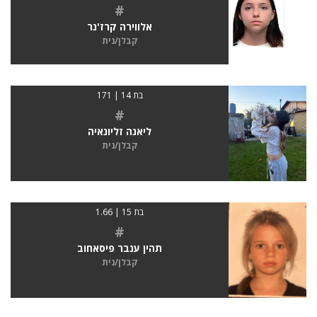
#
אלווירה קרז'נר
קבלן/נית
בת 14 | 171
#
ליאנה זליונאיה
קבלן/נית
בת 15 | 1.66
#
תהין ענבר פיסאחוב
קבלן/נית