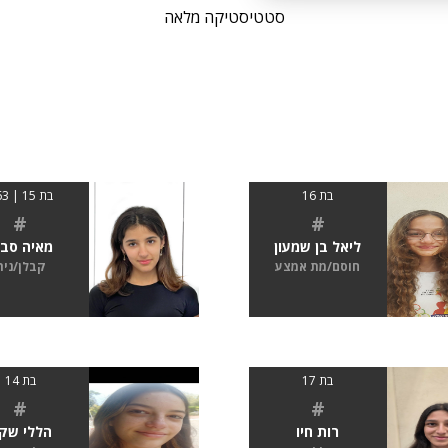
סטטיסטיקה מלאה
בת 16
בת 15 | 163
#
#
ליאל בן שמעון
מאיה סבי
חוסם/מת אמצע
קבלן/נית
בת 17
בת 14
#
#
רות חיו
הללי שק