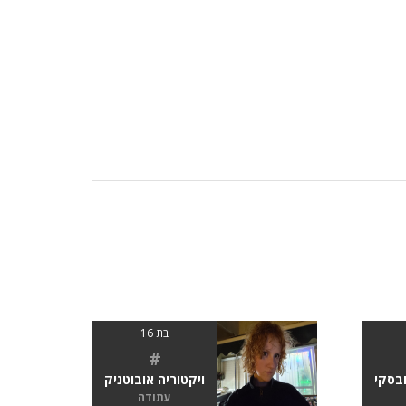
בת 16
#
ובסקי
ויקטוריה אובוטניק
עתודה