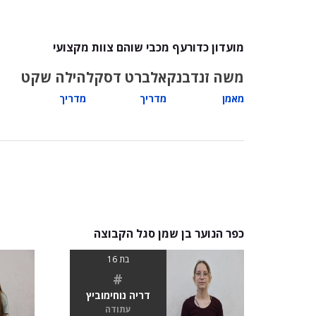
מועדון כדורעף מכבי שוהם צוות מקצועי
משה זנדבנק
אלברט דסקל
הילה שקט
מאמן
מדריך
מדריך
כפר הנוער בן שמן סגל הקבוצה
בת 16
#
דריה נוחימוביץ
עתודה