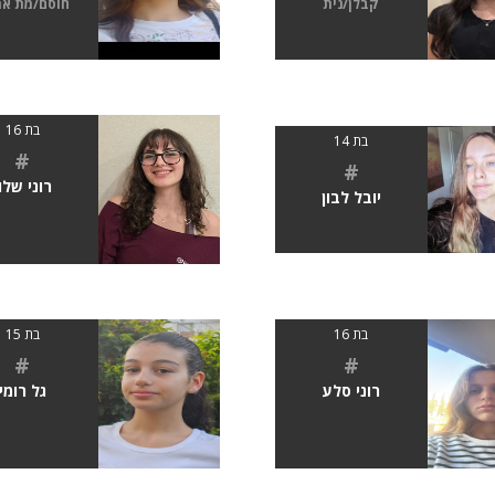
קבלן/נית
חוסם/מת א
בת 16
בת 14
#
#
רוני שלו
יובל לבון
בת 16
בת 15
#
#
רוני סלע
גל רומי