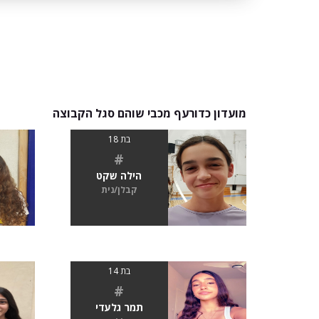
מועדון כדורעף מכבי שוהם סגל הקבוצה
בת 18
#
הילה שקט
קבלן/נית
בת 14
#
תמר גלעדי