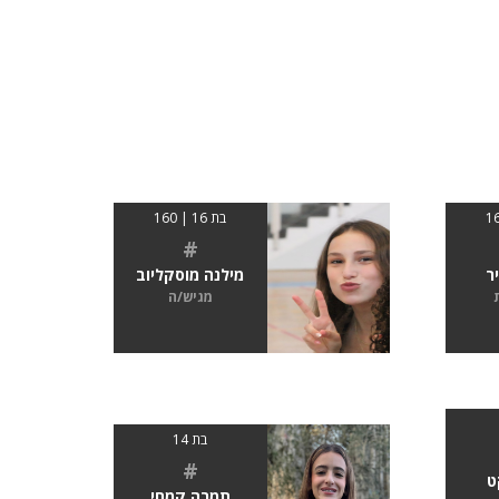
בת 16 | 160
#
ר
מילנה מוסקליוב
מגיש/ה
בת 14
#
ט
תמרה קמחי