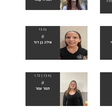
מצע
בת 13
#
י
אילה בן דוד
בת 13 | 1.72
#
תמר עמר