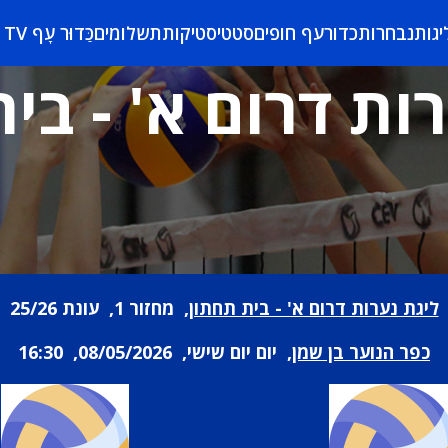
יגות
נבחרות
כדורעף חופים
סטטיסטיקות
תשלומים
כַּדוּר עָף TV
ות דרום א' - בי
ליגת נערות דרום א' - בית תחתון
, מחזור 1, עונת 25/26
כפר הנוער בן שמן
, יום יום שישי, 08/05/2026, 16:30