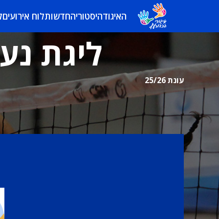
האיגוד
היסטוריה
חדשות
לוח אירועים
ל
ליגת נער
עונת 25/26