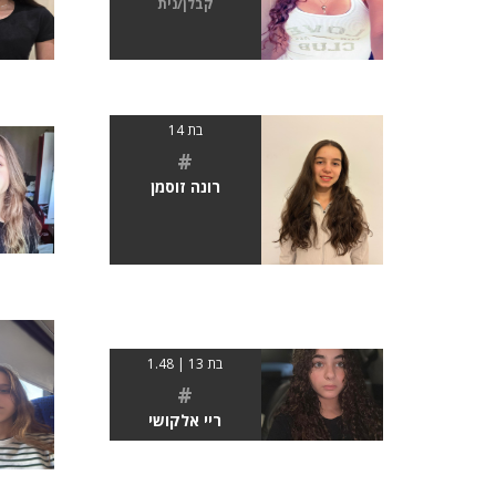
קבלן/נית
בת 14
#
רונה זוסמן
בת 13 | 1.48
#
ריי אלקושי