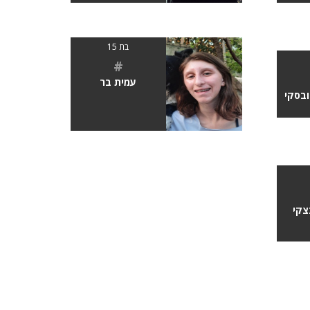
בת 15
#
עמית בר
ובסקי
צקי