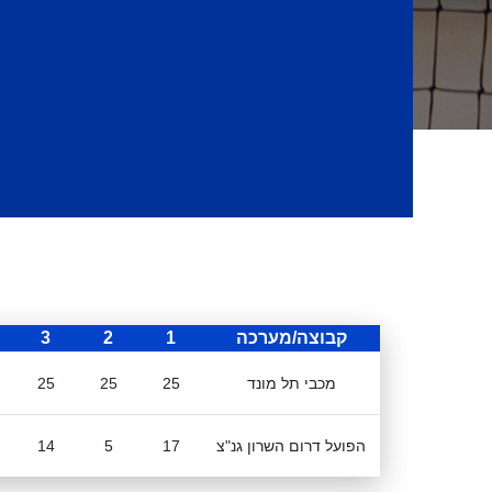
קבוצה/מערכה
1
2
3
מכבי תל מונד
25
25
25
הפועל דרום השרון גנ"צ
17
5
14