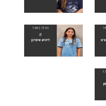
בת 15 | 1.66
#
ורט
ליהיא איפרגן
ן