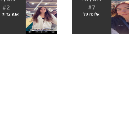
#2
#7
אלונה טל
אנה צדוק ג