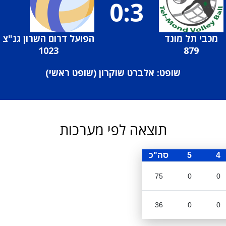
0:3
מכבי תל מונד
הפועל דרום השרון גנ"צ
1023
879
שופט: אלברט שוקרון (
שופט ראשי
)
תוצאה לפי מערכות
4
5
סה"כ
75
0
0
36
0
0