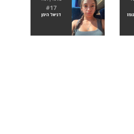
#17
ומז
דניאל הימן