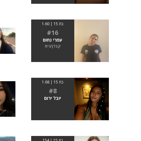
בת 15 | 1.60
#16
עמרי נחום
קבלן/נית
בת 15 | 1.68
#8
יובל ירום
בת 15 | 154