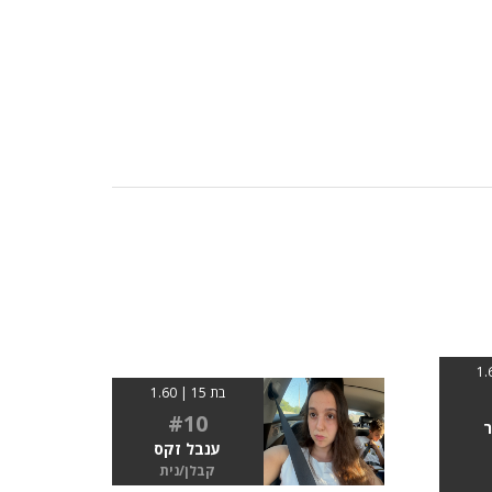
בת 15 | 1.60
#10
ר
ענבל זקס
קבלן/נית