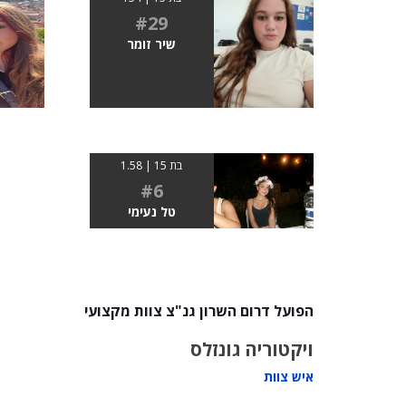
#29
שיר זומר
בת 15 | 1.58
#6
טל נעימי
הפועל דרום השרון גנ"צ צוות מקצועי
ויקטוריה גונזלס
איש צוות