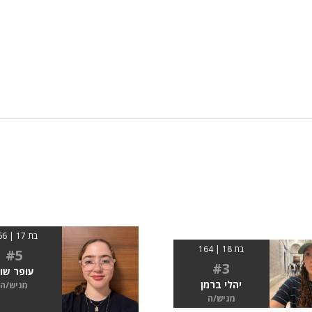
בת 17 | 1.66
בת 18 | 164
#5
#3
עופר שו
יהלי ברמן
מגיש/ה
מגיש/ה