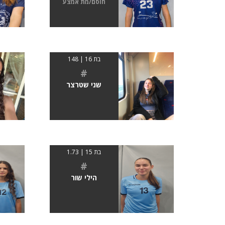
חוסם/מת אמצע
בת 16 | 148
#
שני שטרצר
בת 15 | 1.73
#
הילי שור