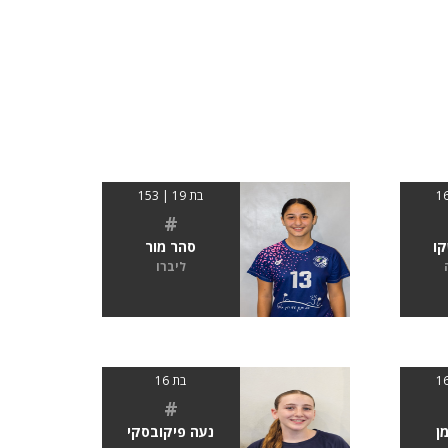
בת 19 | 153
#
קו
סהר מור
ליברו
בת 16
#
ן
נעה פיקובסקי