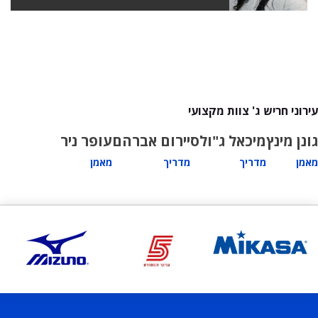
עירוני חריש ג' צוות מקצועי
גונן מינץ
מיכאל ג"ולס
יירום אברהם
עופר ניר
מאמן
מדריך
מדריך
מאמן