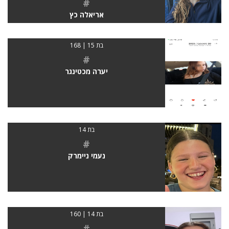
#
אריאלה כץ
בת 15 | 168
#
יערה מכטינגר
בת 14
#
נעמי ניימרק
בת 14 | 160
#