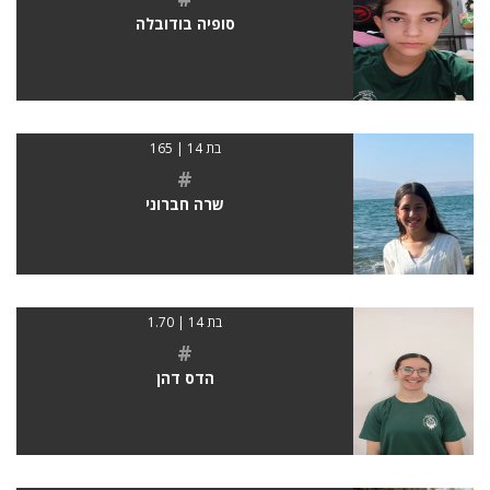
סופיה בודובלה
בת 14 | 165
#
שרה חברוני
בת 14 | 1.70
#
הדס דהן