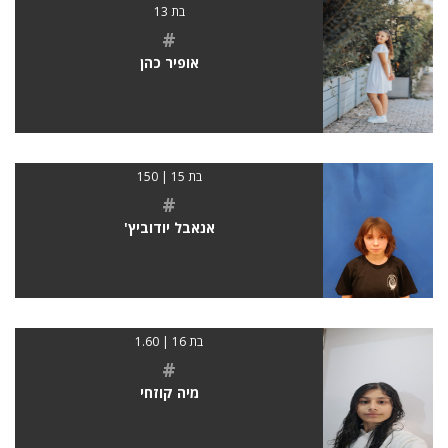
בת 13
#
אופיר כהן
בת 15 | 150
#
אנאבל יודוביץ'
בת 16 | 1.60
#
מיה קוזחי