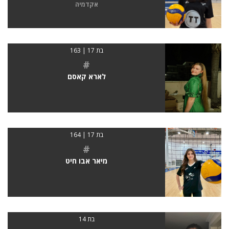
אקדמיה
בת 17 | 163
#
לארא קאסם
בת 17 | 164
#
מיאר אבו חיט
בת 14