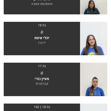
חוסם/מת אמצע
בת 18
#
יהלי איטח
ליברו
בת 17
#
מעיין נזרי
קבלן/נית
בת 18 | 162