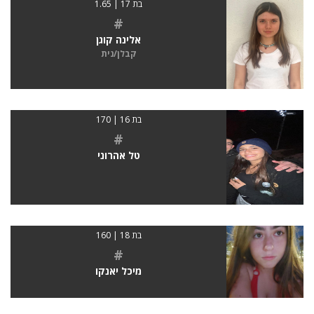
בת 17 | 1.65
#
אלינה קוגן
קבלן/נית
בת 16 | 170
#
טל אהרוני
בת 18 | 160
#
מיכל יאנקו