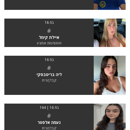
בת 18
#
איילת קימל
חוסם/מת אמצע
בת 16
#
ליה בריטבסקי
קבלן/נית
בת 16 | 164
#
נעמה אלסטר
קבלן/נית