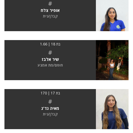
#
אופיר צלח
קבלן/נית
בת 18 | 1.66
#
שיר אלבז
חוסם/מת אמצע
בת 17 | 170
#
מאיה גד'ג
קבלן/נית