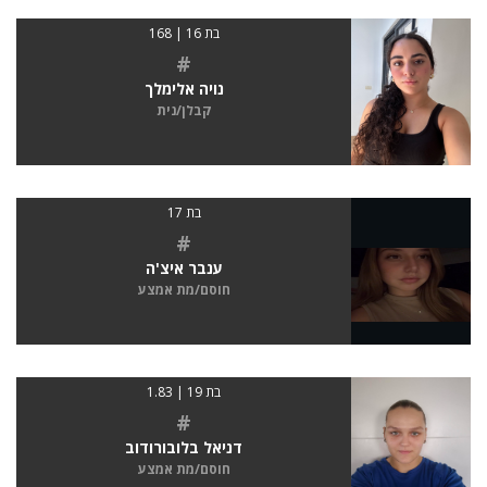
בת 16 | 168
#
נויה אלימלך
קבלן/נית
בת 17
#
ענבר איצ'ה
חוסם/מת אמצע
בת 19 | 1.83
#
דניאל בלובורודוב
חוסם/מת אמצע