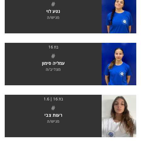
#
נטע לוי
מגיש/ה
בת 16
#
עמליה סימון
מצליב/ה
בת 16 | 1.6
#
רעות צבי
מגיש/ה