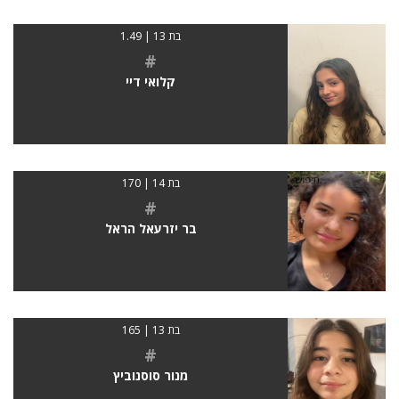
בת 13 | 1.49
#
קלואי דיי
בת 14 | 170
#
בר יזרעאל הראל
בת 13 | 165
#
מנור סוסנוביץ