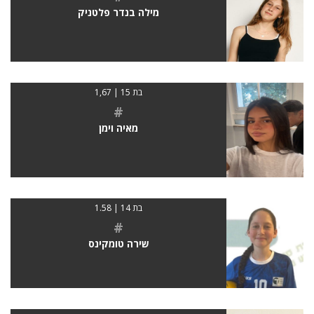
מילה בנדר פלטניק
בת 15 | 1,67
#
מאיה וימן
בת 14 | 1.58
#
שירה טומקינס