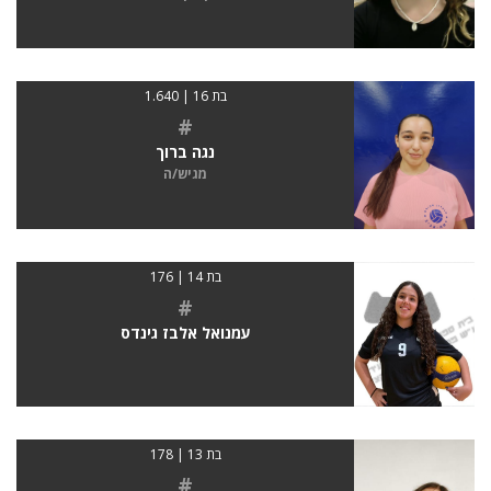
בת 16 | 1.640
#
נגה ברוך
מגיש/ה
בת 14 | 176
#
עמנואל אלבז גינדס
בת 13 | 178
#