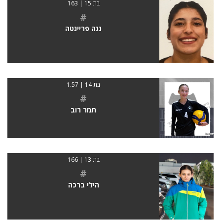
בת 15 | 163
#
נגה פריינטה
בת 14 | 1.57
#
תמר רוב
בת 13 | 166
#
הילי ברכה