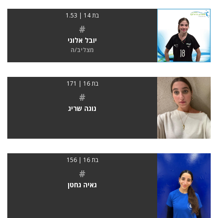
בת 14 | 1.53
#
יובל אלוני
מצליב/ה
בת 16 | 171
#
נוגה שריג
בת 16 | 156
#
גאיה גחטן