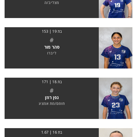
מצליב/ה
בת 19 | 153
#
סהר מור
ליברו
בת 18 | 171
#
גפן רוזן
חוסם/מת אמצע
בת 16 | 1.67