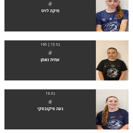
#
מיקה לויט
בת 15 | 165
#
עמית נאמן
בת 16
#
נעה פיקובסקי