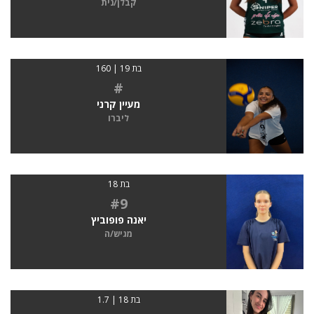
קבלן/נית
בת 19 | 160
#
מעיין קרני
ליברו
בת 18
#9
יאנה פופוביץ
מגיש/ה
בת 18 | 1.7