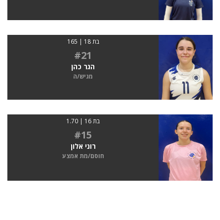
בת 18 | 165
#21
הגר כהן
מגיש/ה
בת 16 | 1.70
#15
רוני אלון
חוסם/מת אמצע