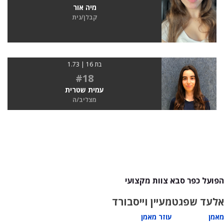
מיה אור
קבלן/נית
בת 16 | 1.73
#18
עמית שטרית
מצליב/ה
הפועל כפר סבא צוות מקצועי
אלעד שפגט
מעיין וייסבורד
מאמן
עוזר מאמן