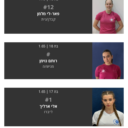
#12
פאר-לי מלמן
קבלן/נית
בת 18 | 1.65
#
רותם נוימן
מגיש/ה
בת 17 | 1.65
#1
אלי ארליך
ליברו