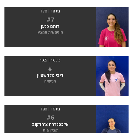
בת 18 | 170
#7
רותם כנען
חוסם/מת אמצע
בת 16 | 1.65
#
ליבי גולדשטיין
מגיש/ה
בת 16 | 180
#6
אלכסנדרה צ'רדקוב
קבלן/נית