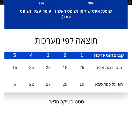
986
999
שופט: איתי שיקמן (
שופט ראשי
) , עומר עציון (
שופט
עוזר
)
תוצאה לפי מערכות
קבוצה/מערכה
1
2
3
4
5
ס
מ.ס. רמת אביב
25
18
25
25
15
8
הפועל כפר סבא
19
25
27
22
6
סטטיסטיקה מלאה