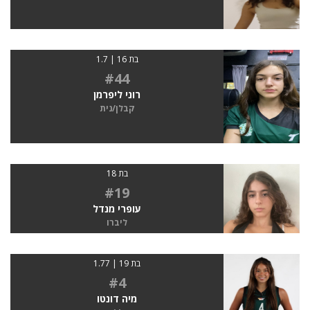
בת 16 | 1.7
#44
רוני ליפרמן
קבלן/נית
בת 18
#19
עופרי מנדל
ליברו
בת 19 | 1.77
#4
מיה דונטו