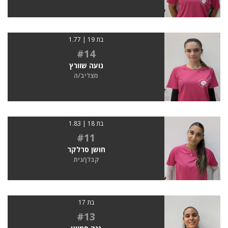
בת 19 | 1.77
#14
נועה שוורץ
מצליב/ה
בת 18 | 1.83
#11
חושן סרלקר
קבלן/נית
בת 17
#13