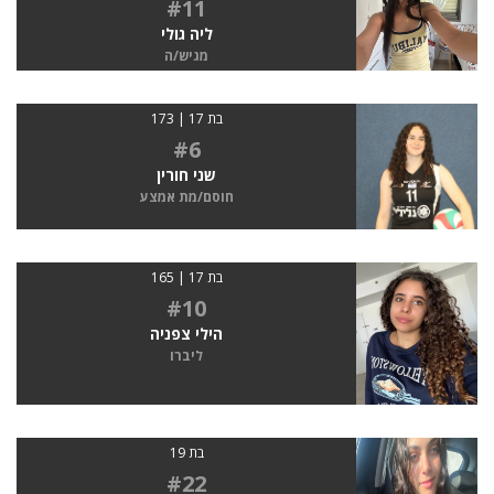
#11
ליה גולי
מגיש/ה
בת 17 | 173
#6
שני חורין
חוסם/מת אמצע
בת 17 | 165
#10
הילי צפניה
ליברו
בת 19
#22