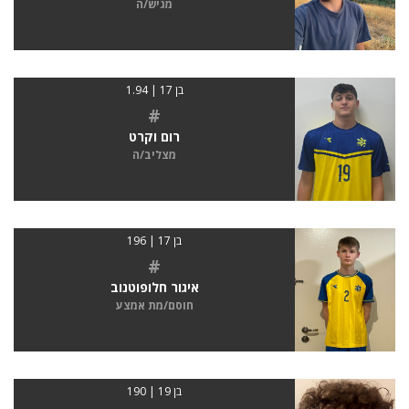
מגיש/ה
בן 17 | 1.94
#
רום וקרט
מצליב/ה
בן 17 | 196
#
איגור חלופוטנוב
חוסם/מת אמצע
בן 19 | 190