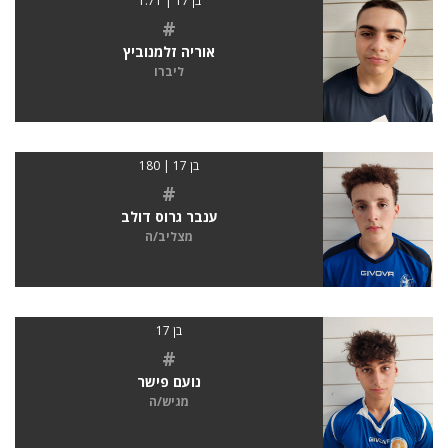
בן 17 | 1.71
#
אוריה זלמנוביץ
ליברו
בן 17 | 180
#
ענבר גרוס דולב
מצליב/ה
בן 17
#
נועם פישר
מגיש/ה