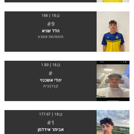
בן 18 | 186
#9
הלל שגיא
חוסם/מת אמצע
בן 18 | 1.89
#
יהלי אשכנזי
קבלן/נית
בן 18 | 177.67
#1
אביתר אידלמן