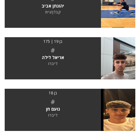
יהונתן אביב
קבלן/נית
בן 19 | 175
#
אריאל לילה
ליברו
בן 18
#
נועם חן
ליברו