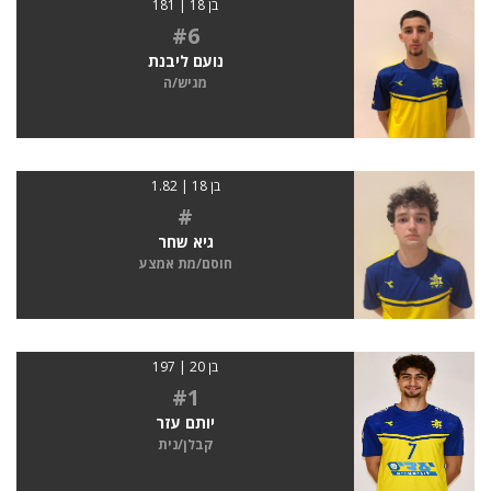
בן 18 | 181
#6
נועם ליבנת
מגיש/ה
בן 18 | 1.82
#
גיא שחר
חוסם/מת אמצע
בן 20 | 197
#1
יותם עזר
קבלן/נית