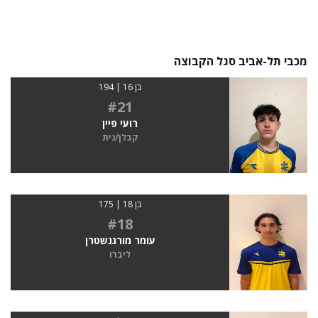
מכבי תל-אביב סגל הקבוצה
בן 16 | 194
#21
רועי פיין
קבלן/נית
בן 18 | 175
#18
עומר מורגנשטרן
ליברו