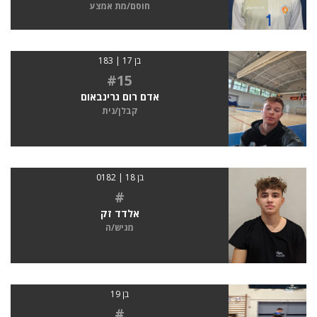
חוסם/מת אמצע
בן 17 | 183
#15
אדם רום גרינבאום
קבלן/נית
בן 18 | 0182
#
אלדד זק
מגיש/ה
בן 19
#