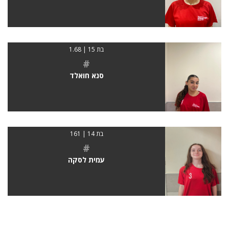
בת 15 | 1.68
#
סנא חואלד
בת 14 | 161
#
עמית לסקה