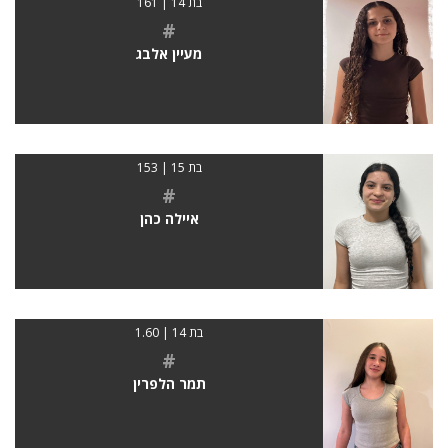
בת 14 | 161
#
מעיין אלבג
בת 15 | 153
#
איילה כהן
בת 14 | 1.60
#
תמר הלפרין