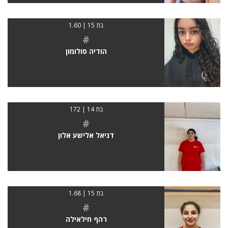
בת 15 | 1.60
#
הודיה סולומון
בת 14 | 172
#
דניאל אלישע אלון
בת 15 | 1.68
#
רהף חילאילה