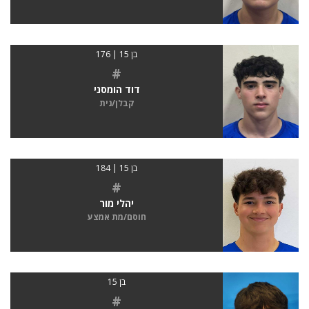
בן 15 | 176
#
דוד הומסני
קבלן/נית
בן 15 | 184
#
יהלי מור
חוסם/מת אמצע
בן 15
#