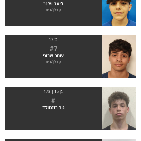
ליעד וילנר
קבלן/נית
בן 17
#7
עומר שרוני
קבלן/נית
בן 15 | 173
#
גור רוזנוולד