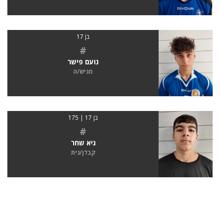
בן 17
#
נועם פישר
מגיש/ה
בן 17 | 175
#
גיא שחר
קבלן/נית