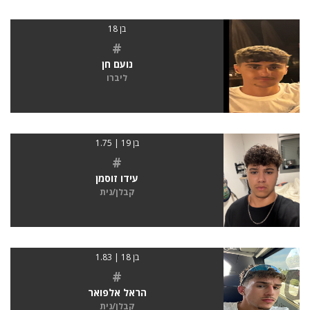
בן 18
#
נועם חן
ליברו
בן 19 | 1.75
#
עידו זוסמן
קבלן/נית
בן 18 | 1.83
#
הראל אלפואר
קבלן/נית