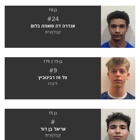
בן 16
#24
אנדרה דה סואוזה בלום
קבלן/נית
בן 15 | 175
#9
טל פז רבינוביץ
ליברו
בן 15
#
אריאל בן דוד
קבלן/נית