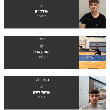
#
אלדד זק
מגיש/ה
בן 19
#
יהונתן אביב
קבלן/נית
בן 19 | 175
#
אריאל לילה
ליברו