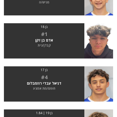
מגיש/ה
בן 18
#1
אדם בן זקן
קבלן/נית
בן 17
#4
דניאל עבדי רוזמבלום
חוסם/מת אמצע
בן 19 | 1.84