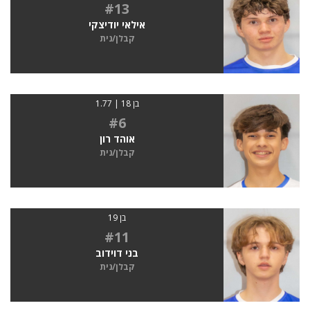
#13
אילאי יודיצקי
קבלן/נית
בן 18 | 1.77
#6
אוהד רון
קבלן/נית
בן 19
#11
בני דוידוב
קבלן/נית