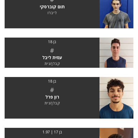
תום קוברסקי
ליברו
בן 18
#
עמית ליבל
קבלן/נית
בן 18
#
רון פרל
קבלן/נית
בן 17 | 1.97