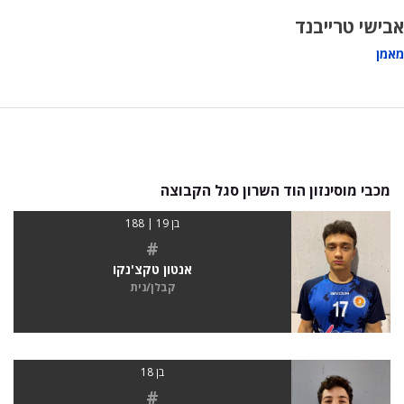
אבישי טרייבנד
מאמן
מכבי מוסינזון הוד השרון סגל הקבוצה
בן 19 | 188
#
אנטון טקצ'נקו
קבלן/נית
בן 18
#