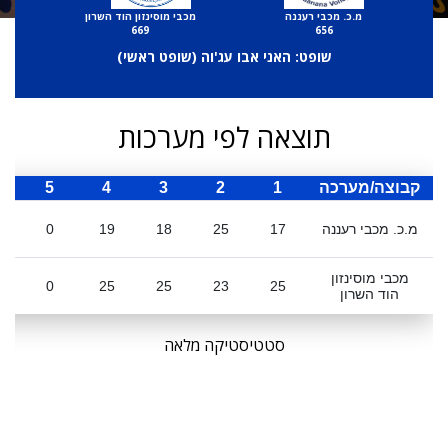
מ.כ. מכבי רעננה
מכבי מוסינזון הוד השרון
669
656
שופט: האני אבו עג'וה (
שופט ראשי
)
תוצאה לפי מערכות
קבוצה/מערכה
1
2
3
4
5
ס
מ.כ. מכבי רעננה
17
25
18
19
0
מכבי מוסינזון
0
25
25
23
25
הוד השרון
סטטיסטיקה מלאה