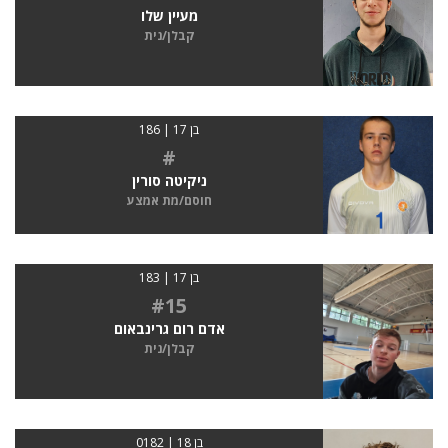
מעיין שלו
קבלן/נית
בן 17 | 186
#
ניקיטה סורין
חוסם/מת אמצע
בן 17 | 183
#15
אדם רום גרינבאום
קבלן/נית
בן 18 | 0182