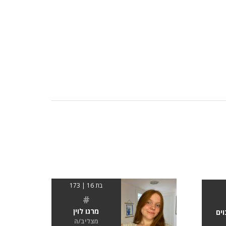
בת 16 | 173
#
מרגו לוין
ים
מצליב/ה