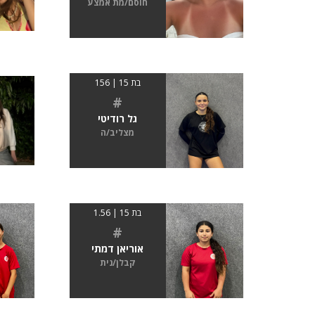
חוסם/מת אמצע
בת 15 | 156
#
גל רודיטי
מצליב/ה
בת 15 | 1.56
#
אוריאן דמתי
קבלן/נית