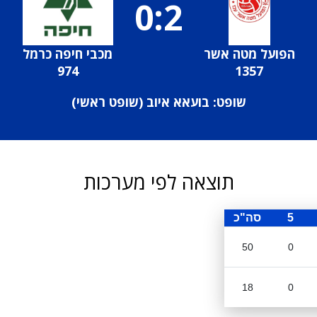
0:2
הפועל מטה אשר
מכבי חיפה כרמל
974
1357
שופט: בועאא איוב (
שופט ראשי
)
תוצאה לפי מערכות
5
סה"כ
50
0
18
0