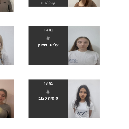
קבלן/נית
בת 14
#
עליזה שיינין
בת 13
#
סופיה כצוב