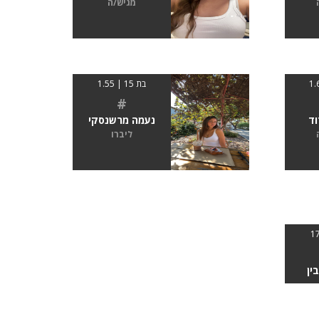
מגיש/ה
בת 15 | 1.55
#
וד
נעמה מרשנסקי
ליברו
ין