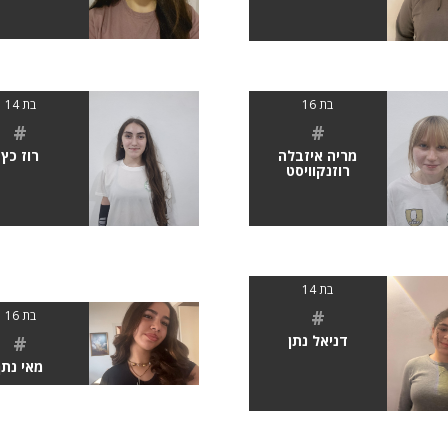
בת 16
בת 14
#
#
מריה איזבלה
רוז כץ
רוזנקוויסט
בת 14
#
בת 16
#
דניאל נתן
מאי נתן