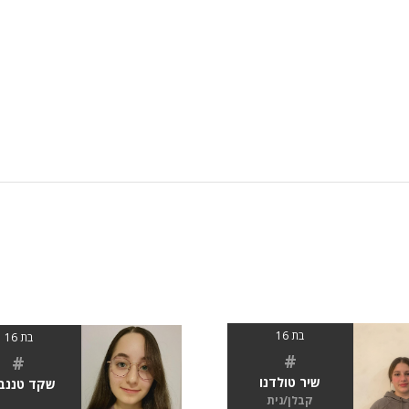
בת 16
בת 16
#
#
שיר טולדנו
שקד טננבו
קבלן/נית