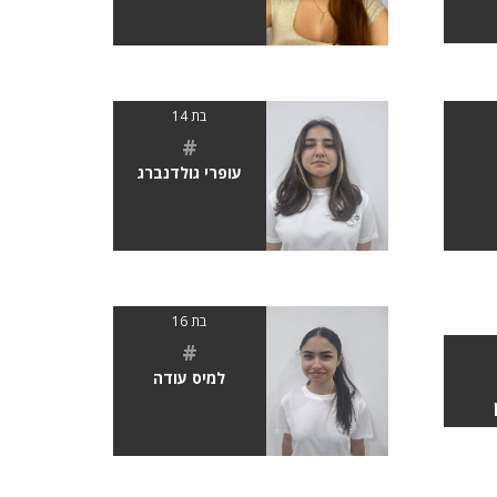
בת 14
#
עופרי גולדנברג
בת 16
#
למיס עודה