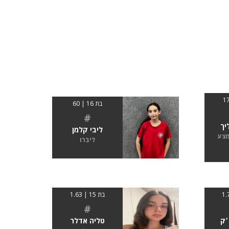
בת 16 | 60
#
יך
ליבי קלמן
מצע
ליברו
בת 15 | 1.63
#
׳ק
טליה אדלר