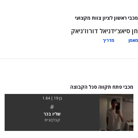
מכבי ראשון לציון צוות מקצועי
חן סיאצ'י
דניאל דורוז'ניאק
מאמן
מדריך
מכבי פתח תקווה סגל הקבוצה
בן 19 | 1.84
#
שליו בכר
קבלן/נית