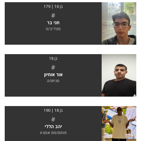
בן 16 | 179
#
חגי בר
מצליב/ה
בן 18
#
אור אוחיון
מגיש/ה
בן 18 | 190
#
יהב הללי
חוסם/מת אמצע