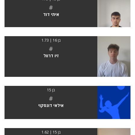
#
איתי דוד
בן 16 | 1.73
#
זיו דרוול
בן 15
#
אילאי דונסקוי
בן 15 | 1.62