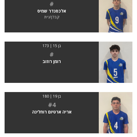
#
אלכסנדר שמיס
קבלן/נית
בן 15 | 173
#
רומן רוזוב
בן 19 | 180
#4
אריה ארטיום רוחלינה