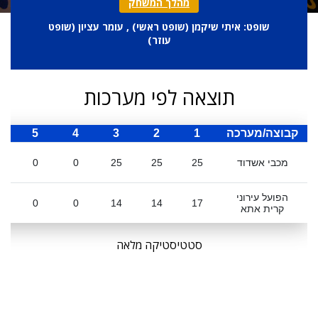
מהלך המשחק
שופט: איתי שיקמן (
שופט ראשי
) , עומר עציון (
שופט
עוזר
)
תוצאה לפי מערכות
קבוצה/מערכה
1
2
3
4
5
ס
מכבי אשדוד
25
25
25
0
0
הפועל עירוני
0
0
14
14
17
קרית אתא
סטטיסטיקה מלאה