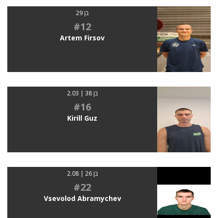
בן 29
#12
Artem Firsov
בן 38 | 2.03
#16
Kirill Guz
בן 26 | 2.08
#22
Vsevolod Abramychev