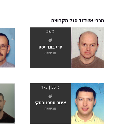
מכבי אשדוד סגל הקבוצה
בן 58
#
יורי בוגודיסט
מגיש/ה
בן 55 | 173
#
איגור סטפנובסקי
מגיש/ה