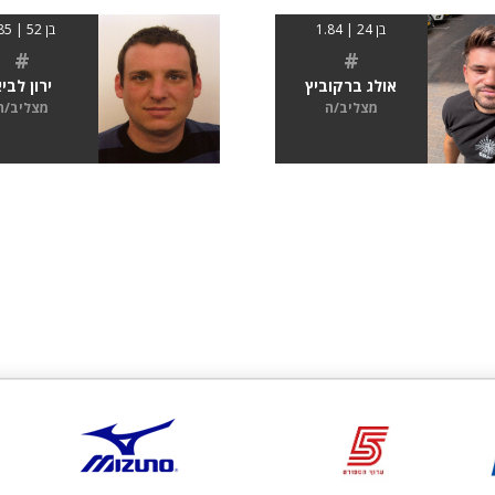
בן 24 | 1.84
בן 52 | 185
#
#
אולג ברקוביץ
ירון לבי
מצליב/ה
מצליב/ה