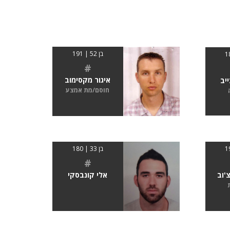
בן 52 | 191
#
איגור מקסימוב
יב
חוסם/מת אמצע
בן 33 | 180
#
'וב
אלי קונבסקי