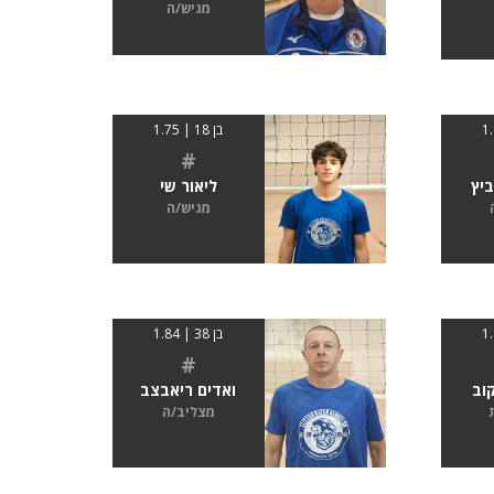
מגיש/ה
בן 18 | 1.75
#
ביץ
ליאור שי
מגיש/ה
בן 38 | 1.84
#
וב
ואדים ריאבצב
מצליב/ה