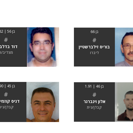
בן 56 | 182
בן 66
#
#
דוד בדלבי
בוריס זילברשטיין
מצליב/ה
ליברו
בן 45 | 190
בן 46 | 1.91
#
#
דניס קוזמיצ
אלון וינברגר
קבלן/נית
קבלן/נית