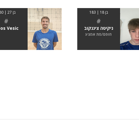
בן 18 | 183
בן 27 | 180
#
#
ניקיטה ציגנקוב
los Vesic
חוסם/מת אמצע