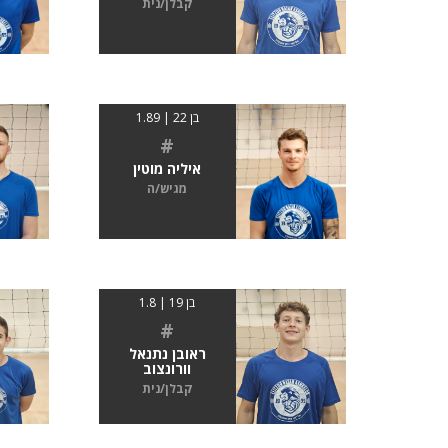
קבלן/נית
בן 22 | 1.89
#
איליה מוטין
מגיש/ה
בן 19 | 1.8
#
ראובן נתנאל
וורונצוב
קבלן/נית