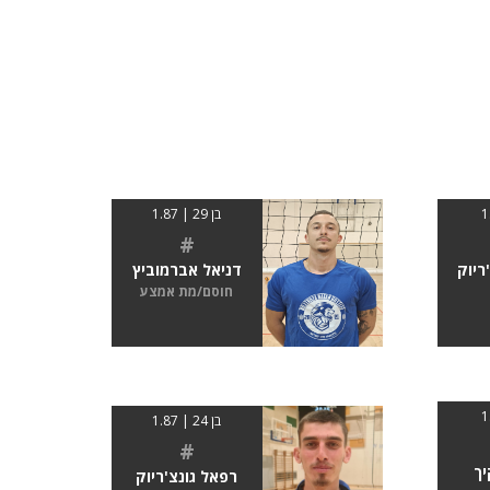
בן 29 | 1.87
#
ריוק
דניאל אברמוביץ
חוסם/מת אמצע
בן 24 | 1.87
#
יך
רפאל גונצ'ריוק