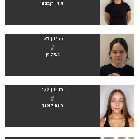
אורין קבסה
בת 15 | 1.65
#
גאיה פן
בת 14 | 1.62
#
רונה קוטנר