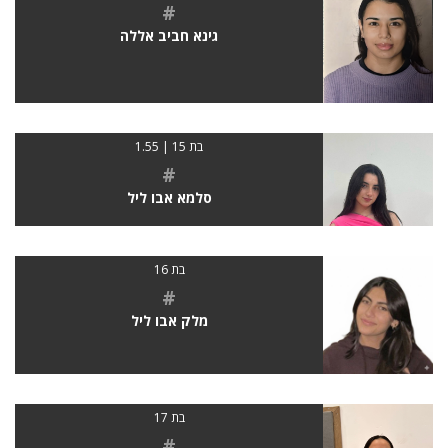
#
גינא חביב אללה
בת 15 | 1.55
#
סלמא אבו ליל
בת 16
#
מלק אבו ליל
בת 17
#