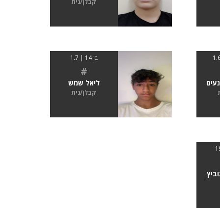
קבלן/נית
בן 14 | 1.7
#
נעים
ליאל שמש
קבלן/נית
ביץ