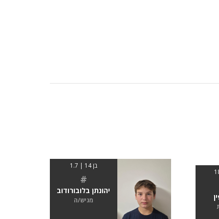
בן 14 | 1.7
#
יהונתן בלובורודוב
ן
מגיש/ה