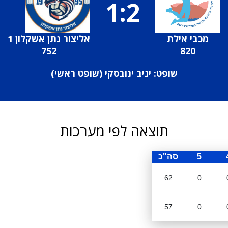
1:2
מכבי אילת
אליצור נתן אשקלון 1
752
820
שופט: יניב ינובסקי (
שופט ראשי
)
תוצאה לפי מערכות
5
סה"כ
62
0
57
0