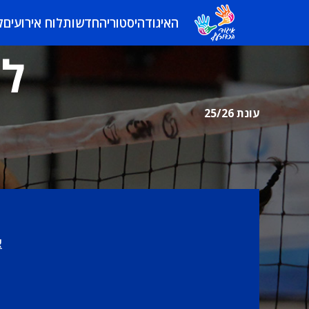
האיגוד
היסטוריה
חדשות
לוח אירועים
ל
לי
עונת 25/26
א