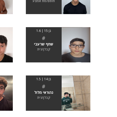
חוסם/מת אמצע
בן 15 | 1.6
#
שחף שרעבי
קבלן/נית
בן 14 | 1.5
#
נהוראי מלול
קבלן/נית