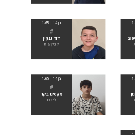
בן 14 | 1.65
#
פוב
דוד גנקין
קבלן/נית
בן 14 | 1.65
#
מן
מקסים בקר
ליברו