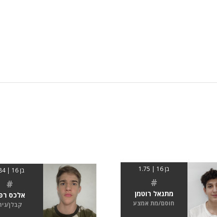
בן 16 | 1.75
בן 16 | 184
#
#
מתנאל רוטמן
אלכס רפי
חוסם/מת אמצע
קבלן/נית