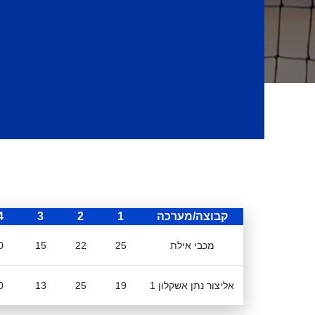
קבוצה/מערכה
1
2
3
4
מכבי אילת
25
22
15
0
אליצור נתן אשקלון 1
19
25
13
0