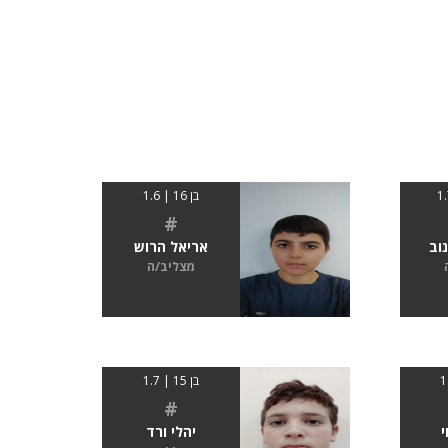
בן 16 | 1.6
#
וב
אריאל הרוש
מצליב/ה
בן 15 | 1.7
#
י
יהלי ורד