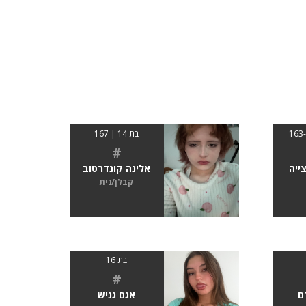
בת 14 | 167
#
ייה
אלינה קונדרטוב
קבלן/נית
בת 16
#
ם
אגם גניש