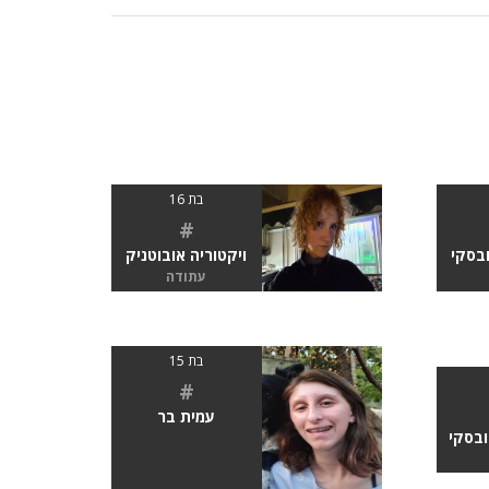
בת 16
#
ובסקי
ויקטוריה אובוטניק
עתודה
בת 15
#
עמית בר
ובסקי