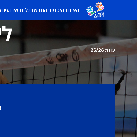
האיגוד
היסטוריה
חדשות
לוח אירועים
ל
לי
עונת 25/26
א