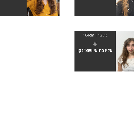
בת 13 | 164cm
#
אליזבת איוושצ׳נקו