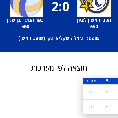
2:0
מכבי ראשון לציון
כפר הנוער בן שמן
560
650
שופט: דניאלה שקליארנקו (
שופט ראשי
)
תוצאה לפי מערכות
5
סה"כ
36
0
50
0