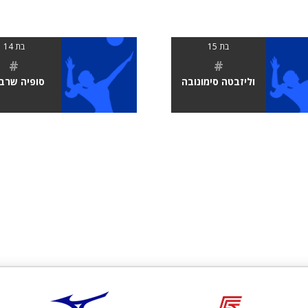
בת 15
בת 14
#
#
וליזבטה סימונובה
סופיה שרב