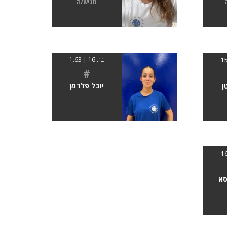
מגיש/ה
בת 16 | 1.63
#
יובל פלדמן
ן
סא