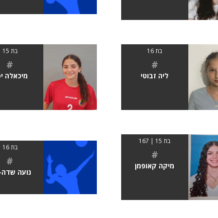
בת 16
בת 15
#
#
ליה זבוטי
מיכאלה י
בת 15 | 167
בת 16
#
#
מיקה קאופמן
נועה שדה-