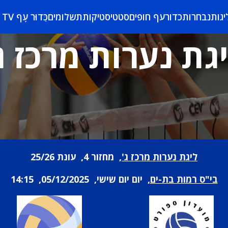
יגות
נבחרות
כדורעף חופים
סטטיסטיקות
תשלומים
כַּדוּר עָף TV
גת נערות מרכז ג
ליגת נערות מרכז ג'
, מחזור 4, עונת 25/26
בי"ס רמות בת-ים
, יום יום שישי, 05/12/2025, 14:15