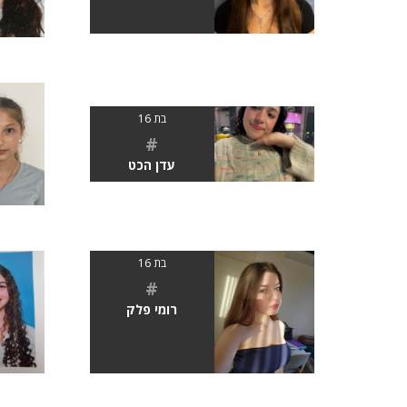
בת 16
#
עדן הכט
בת 16
#
רומי פלק