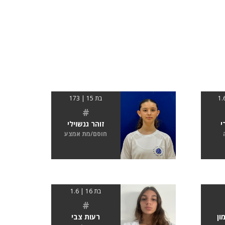
בת 15 | 173
#
י
זוהר גנשוילי
חוסם/מת אמצע
בת 16 | 1.6
#
ון
רעות צבי