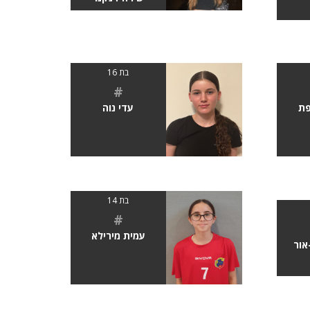
בת 16
#
פת
עדי נוה
בת 14
#
עמית מירילא
אור