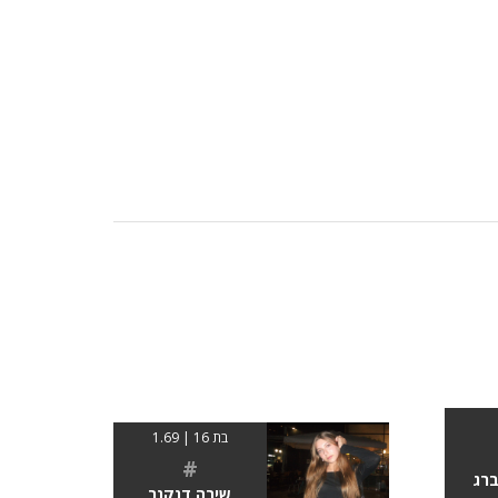
בת 16 | 1.69
#
ברג
שירה דנקנר