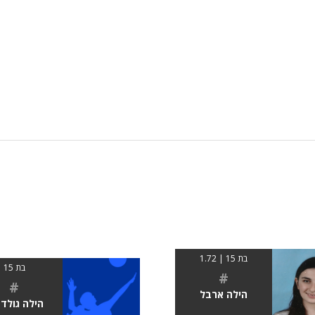
בת 15 | 1.72
בת 15
#
#
הילה ארבל
הילה גולד