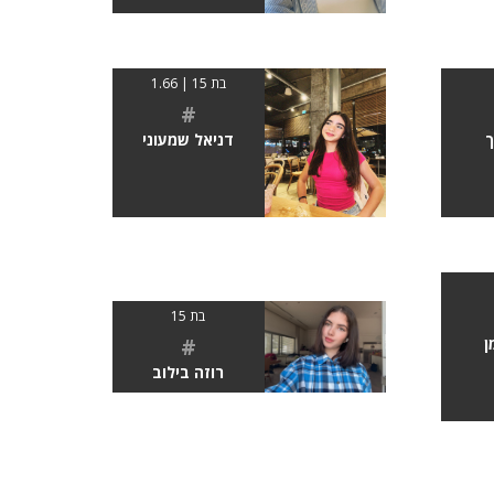
בת 15 | 1.66
#
ך
דניאל שמעוני
בת 15
#
ן
רוזה בילוב