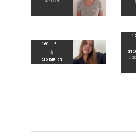
מצליב/ה
בת 15 | 160
ברג
#
מצע
חני שם טוב