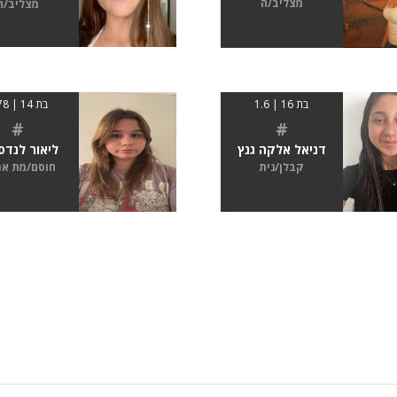
מצליב/ה
מצליב/ה
בת 16 | 1.6
בת 14 | 1.78
#
#
דניאל אלקה גנץ
ליאור לנדס
קבלן/נית
חוסם/מת א