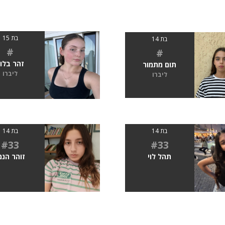
בת 15
בת 14
#
#
זהר בלו
תום מתמור
ליברו
ליברו
בת 14
בת 14
#33
#33
תהל לוי
זוהר הנמ