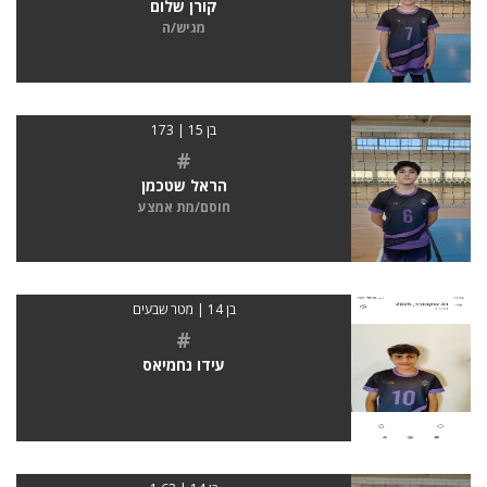
קורן שלום
מגיש/ה
בן 15 | 173
#
הראל שטכמן
חוסם/מת אמצע
בן 14 | מטר שבעים
#
עידו נחמיאס