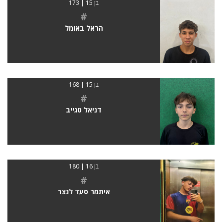
בן 15 | 173
#
הראל באומל
בן 15 | 168
#
דניאל טגייב
בן 16 | 180
#
איתמר סעד לנצר