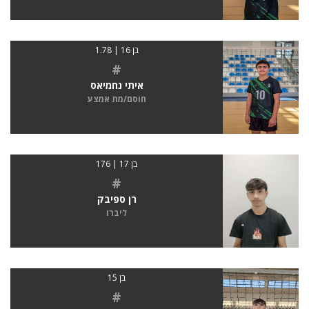
בן 16 | 1.78
#
איתי נחמיאס
חוסם/מת אמצע
בן 17 | 176
#
רן ספיבק
ליברו
בן 15
#