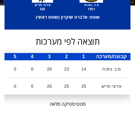
מ.כ. נתניה
עירוני חריש
503
1051
שופט: אלברט שוקרון (
שופט ראשי
)
תוצאה לפי מערכות
קבוצה/מערכה
1
2
3
4
5
ס
מ.כ. נתניה
14
23
20
0
0
עירוני חריש
25
25
25
0
0
סטטיסטיקה מלאה