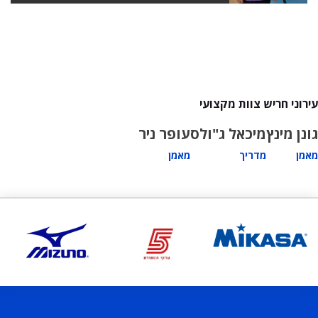
עירוני חריש צוות מקצועי
גונן מינץ
מיכאל ג"ולס
עופר ניר
מאמן
מדריך
מאמן