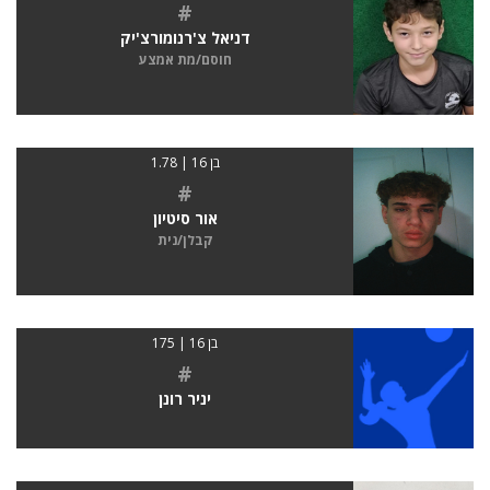
#
דניאל צ'רנומורצ'יק
חוסם/מת אמצע
בן 16 | 1.78
#
אור סיטיון
קבלן/נית
בן 16 | 175
#
יניר רונן