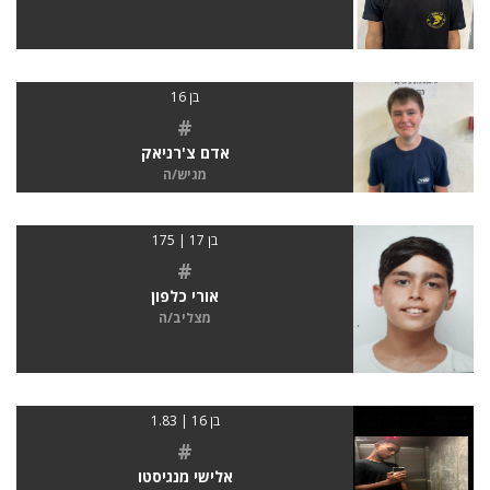
בן 16
#
אדם צ'רניאק
מגיש/ה
בן 17 | 175
#
אורי כלפון
מצליב/ה
בן 16 | 1.83
#
אלישי מנגיסטו