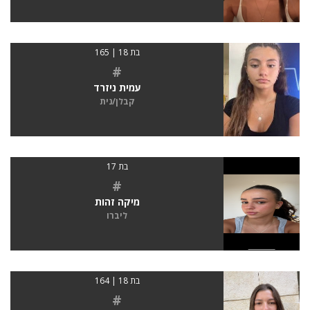
בת 18 | 165
#
עמית ניזרד
קבלן/נית
בת 17
#
מיקה זהות
ליברו
בת 18 | 164
#