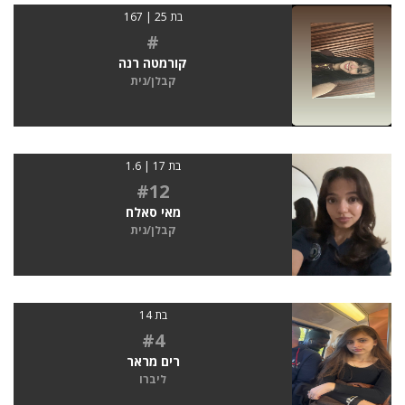
בת 25 | 167
#
קורמטה רנה
קבלן/נית
בת 17 | 1.6
#12
מאי סאלח
קבלן/נית
בת 14
#4
רים מראר
ליברו