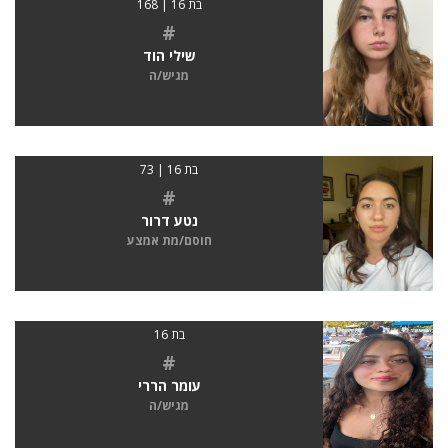
בת 16 | 168
#
שילי הוד
מגיש/ה
בת 16 | 73
#
נטע דרור
חוסם/מת אמצע
בת 16
#
עומר הררי
מגיש/ה