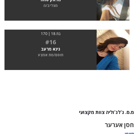
מצליב/ה
בת 18 | 170
#16
גינא מרעב
חוסם/מת אמצע
מ.ס. ג'לג'וליה צוות מקצועי
חסן אערער
מאמן