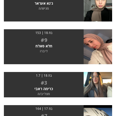
ג'נא אעראר
מגיש/ה
בת 18 | 153
#9
חלא סאלח
ליברו
בת 18 | 1.7
#3
כרימה ראבי
מצליב/ה
בת 17 | 164
#7