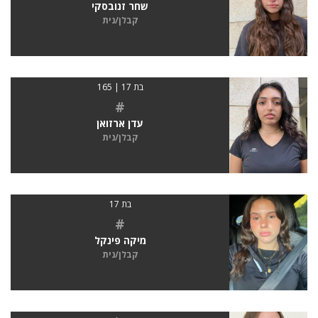
שחר זנובסקי
קבלן/נית
בת 17 | 165
#
עדן ארזואן
קבלן/נית
בת 17
#
מיקה פינקל
קבלן/נית