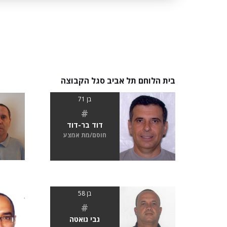
בית הלוחם תל אביב סגל הקבוצה
בן 71
#
דוד בר-דוד
חוסם/מת אמצע
בן 58
#
גבי גואטה