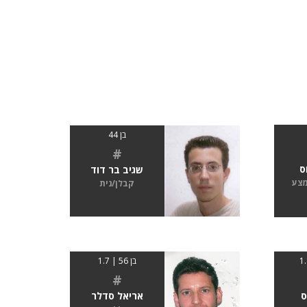
בן 44
#
ס
שגיב בר דוד
מצע
קבלן/נית
בן 56 | 1.7
#
ס
אריאל סדלר