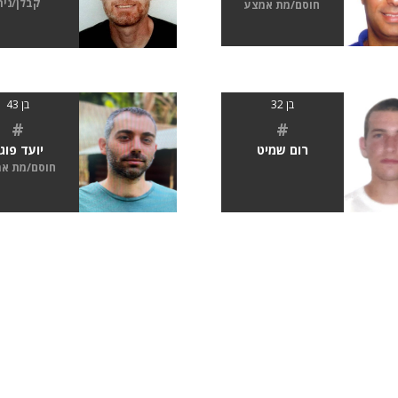
קבלן/נית
חוסם/מת אמצע
בן 32
בן 43
#
#
רום שמיט
יועד פוג
חוסם/מת א