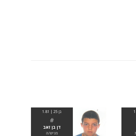
בן 25 | 1.81
#
דן בן זאב
מגיש/ה