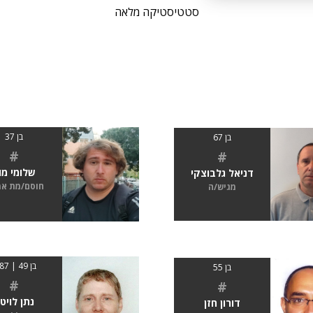
סטטיסטיקה מלאה
בן 37
בן 67
#
#
שלומי מו
דניאל גלבוצקי
חוסם/מת א
מגיש/ה
בן 49 | 1.87
בן 55
#
#
נתן לויט
דורון חזן