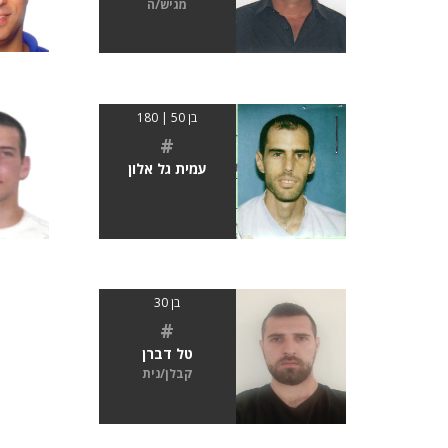
מגיש/ה
בן 50 | 180
#
עמית גל אלון
בן 30
#
טל דברן
קבלן/נית