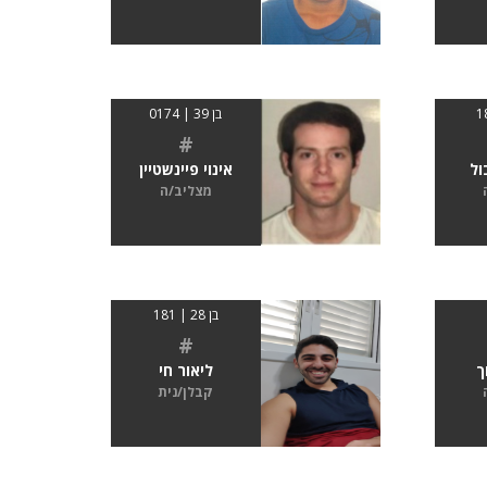
בן 39 | 0174
#
ול
אינוי פיינשטיין
מצליב/ה
בן 28 | 181
#
ך
ליאור חי
קבלן/נית