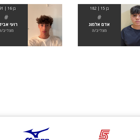
בן 15 | 182
בן 16 | 191
#
#
אדם אלמוג
רועי אביד
מצליב/ה
מצליב/ה