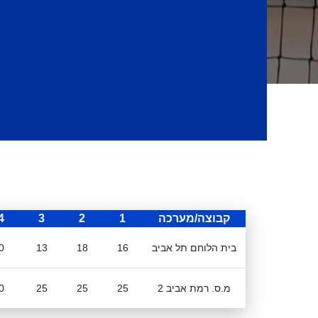
קבוצה/מערכה
1
2
3
4
בית הלוחם תל אביב
16
18
13
0
מ.ס. רמת אביב 2
25
25
25
0