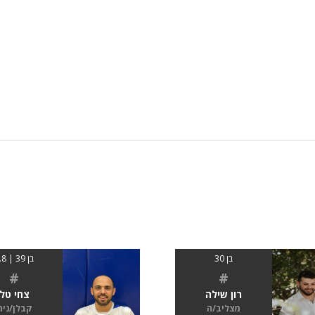
בן 30
בן 39 | 1.8
#
#
רון שילה
צחי טל
מצליב/ה
קבלן/נית