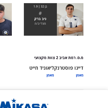
בן 32 | 1.9
#
ניב ברק
מצליב/ה
מ.ס. רמת אביב 2 צוות מקצועי
דייגו פוסטרנק
ליאוניד חייט
מאמן
מאמן