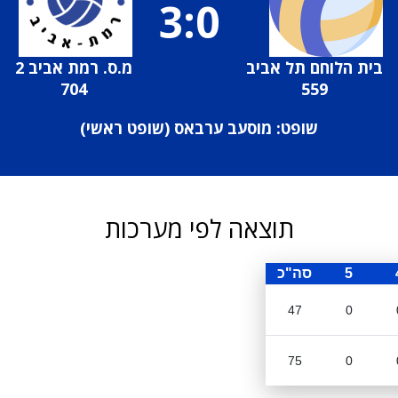
3:0
בית הלוחם תל אביב
מ.ס. רמת אביב 2
704
559
שופט: מוסעב ערבאס (
שופט ראשי
)
תוצאה לפי מערכות
5
סה"כ
47
0
75
0