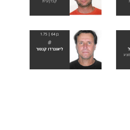
קבלן/נית
בן 64 | 1.75
#
ל
ליאונרדו קנטור
מצע