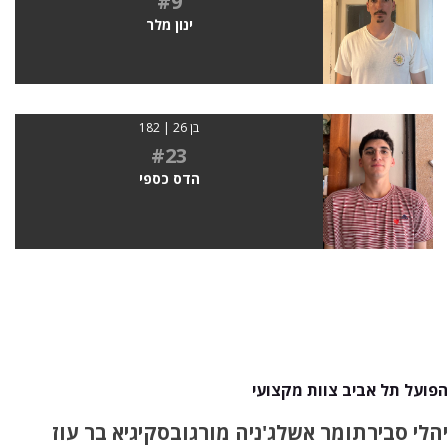
#9
ינון מלר
בן 26 | 182
#23
הדס כספי
הפועל תל אביב צוות מקצועי
יהלי סביר
תומר אשל
ג'ניה מורגובסקי
גיא בר עוז