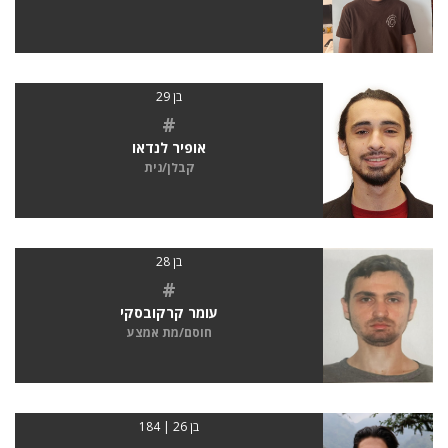
בן 29
#
אופיר לנדאו
קבלן/נית
בן 28
#
עומר קרקובסקי
חוסם/מת אמצע
בן 26 | 184