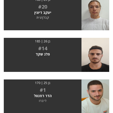
#20
יעקב דיונין
קבלן/נית
בן 26 | 185
#14
פלג שקד
בן 25 | 170
#1
הדר רוזנטל
ליברו