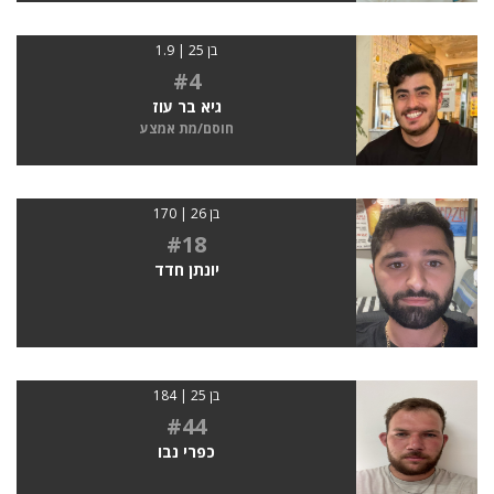
בן 25 | 1.9
#4
גיא בר עוז
חוסם/מת אמצע
בן 26 | 170
#18
יונתן חדד
בן 25 | 184
#44
כפרי נבו