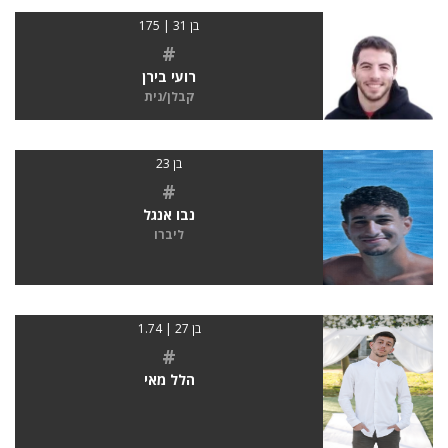
בן 31 | 175
#
רועי בירן
קבלן/נית
בן 23
#
נבו אנגל
ליברו
בן 27 | 1.74
#
הלל מאי