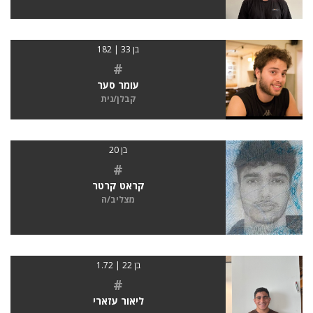
בן 33 | 182
#
עומר סער
קבלן/נית
בן 20
#
קראט קרטר
מצליב/ה
בן 22 | 1.72
#
ליאור עזארי