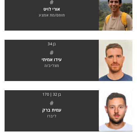
#
אורי לויט
חוסם/מת אמצע
בן 34
#
עידו אמיתי
מצליב/ה
בן 32 | 170
#
עמית ברק
ליברו