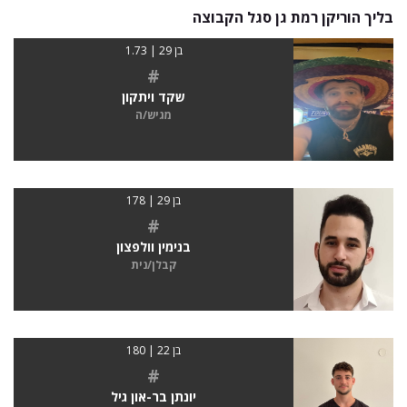
בליך הוריקן רמת גן סגל הקבוצה
בן 29 | 1.73
#
שקד ויתקון
מגיש/ה
בן 29 | 178
#
בנימין וולפצון
קבלן/נית
בן 22 | 180
#
יונתן בר-און גיל