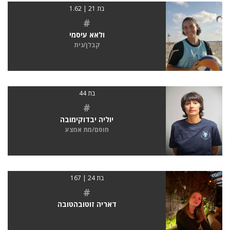
בת 21 | 1.62
#
ולאא עיסמי
קבלן/נית
בת 44
#
יוליה יבדוקימובה
חוסם/מת אמצע
בת 24 | 167
#
דאריה זוטובהטובה