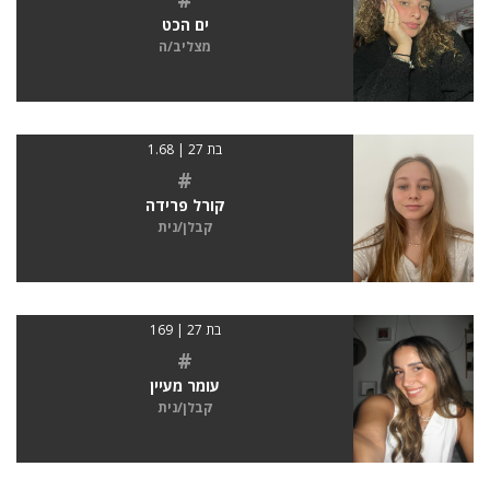
ים הכט
מצליב/ה
בת 27 | 1.68
#
קורל פרידה
קבלן/נית
בת 27 | 169
#
עומר מעיין
קבלן/נית