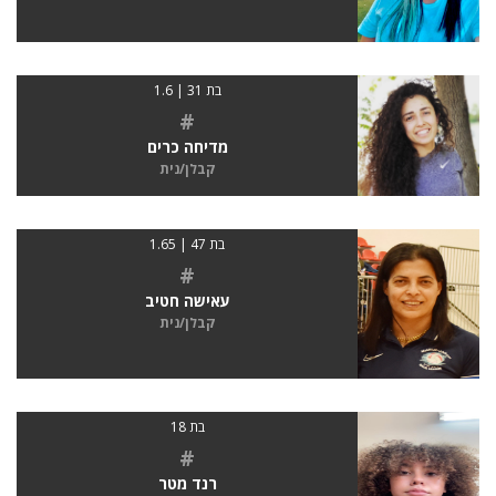
בת 31 | 1.6
#
מדיחה כרים
קבלן/נית
בת 47 | 1.65
#
עאישה חטיב
קבלן/נית
בת 18
#
רנד מטר