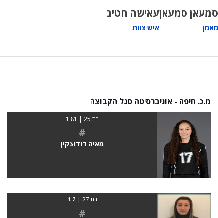
סמעאן סמעאן
עאישה חטיב
מאמן
איש צוות
מ.כ. חיפה - אוניברסיטה סגל הקבוצה
בת 25 | 1.81
#
מאיה דודוצקין
בת 27 | 1.7
#