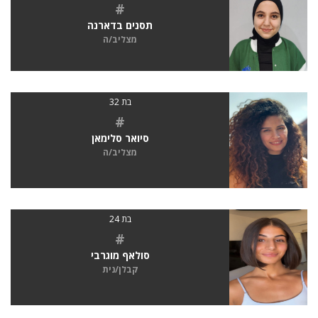
#
תסנים בדארנה
מצליב/ה
בת 32
#
סיואר סלימאן
מצליב/ה
בת 24
#
סולאף מוגרבי
קבלן/נית