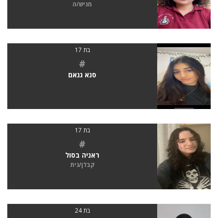
מגיש/ה
בת 17
#
סנא גנאם
בת 17
#
ראניה בסול
קבלן/נית
בת 24