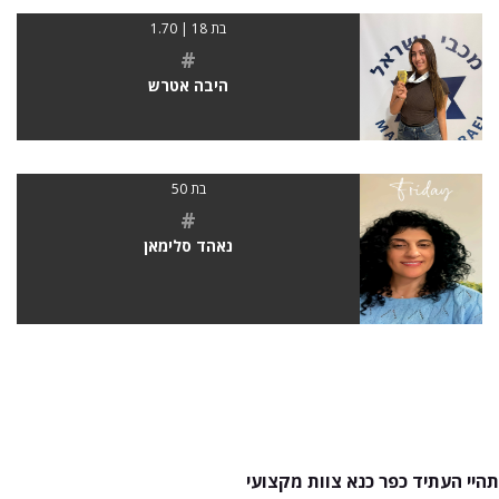
בת 18 | 1.70
#
היבה אטרש
בת 50
#
נאהד סלימאן
תהיי העתיד כפר כנא צוות מקצועי