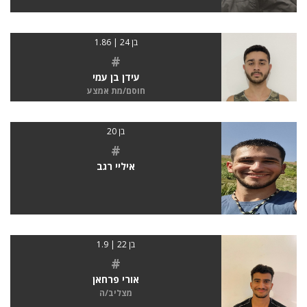
בן 24 | 1.86
#
עידן בן עמי
חוסם/מת אמצע
בן 20
#
איליי רגב
בן 22 | 1.9
#
אורי פרחאן
מצליב/ה