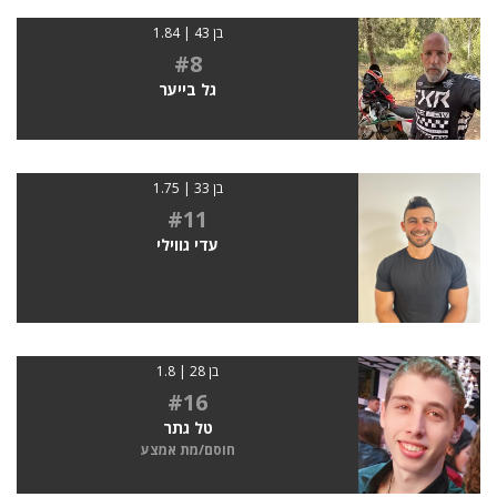
בן 43 | 1.84
#8
גל בייער
בן 33 | 1.75
#11
עדי גווילי
בן 28 | 1.8
#16
טל גתר
חוסם/מת אמצע