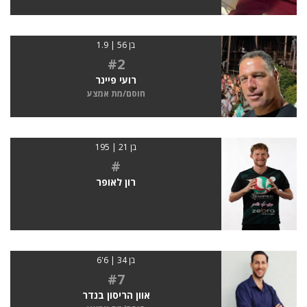
בן 56 | 1.9
#2
רועי פיינר
חוסם/מת אמצע
בן 21 | 195
#
רון לאופר
בן 34 | 6'6
#7
אוון הריסון בנדר