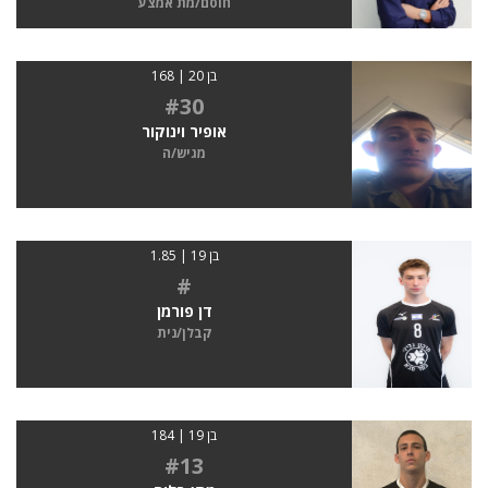
חוסם/מת אמצע
בן 20 | 168
#30
אופיר וינוקור
מגיש/ה
בן 19 | 1.85
#
דן פורמן
קבלן/נית
בן 19 | 184
#13