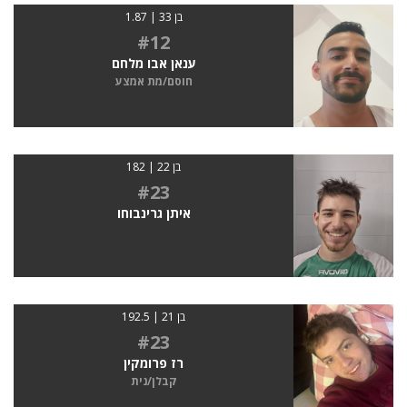
בן 33 | 1.87
#12
ענאן אבו מלחם
חוסם/מת אמצע
בן 22 | 182
#23
איתן גרינבוחו
בן 21 | 192.5
#23
רז פרומקין
קבלן/נית