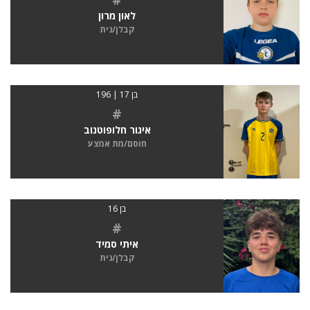
לאון מרון
קבלן/נית
בן 17 | 196
#
איגור חלופוטנוב
חוסם/מת אמצע
בן 16
#
איתי סמיד
קבלן/נית