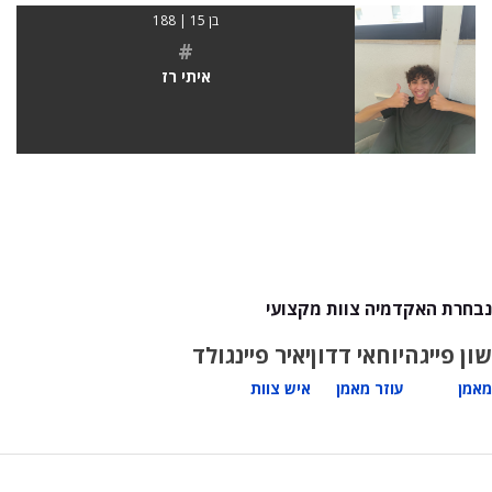
בן 15 | 188
#
איתי רז
נבחרת האקדמיה צוות מקצועי
שון פייגה
יוחאי דדון
יאיר פיינגולד
מאמן
עוזר מאמן
איש צוות