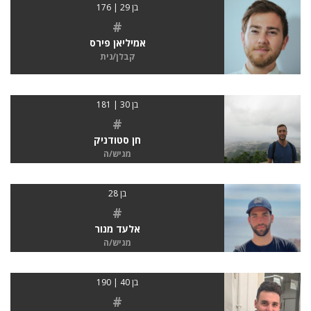
בן 29 | 176
#
אמיליאן פירס
קבלן/נית
בן 30 | 181
#
חן סטודניק
מגיש/ה
בן 28
#
אלעד מנור
מגיש/ה
בן 40 | 190
#