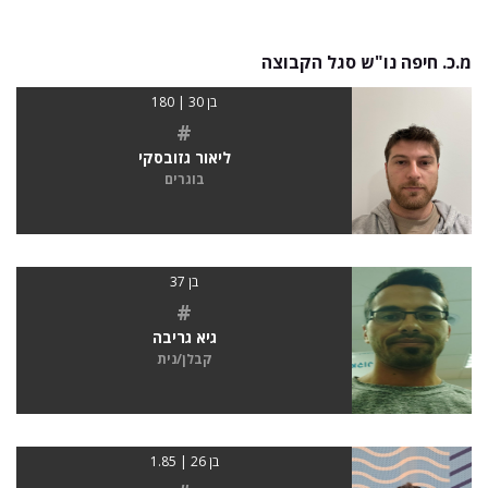
מ.כ. חיפה נו"ש סגל הקבוצה
בן 30 | 180
#
ליאור גזובסקי
בוגרים
בן 37
#
גיא גריבה
קבלן/נית
בן 26 | 1.85