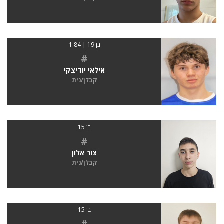
בן 19 | 1.84
#
אילאי יודיצקי
קבלן/נית
בן 15
#
צור אלון
קבלן/נית
בן 15
#