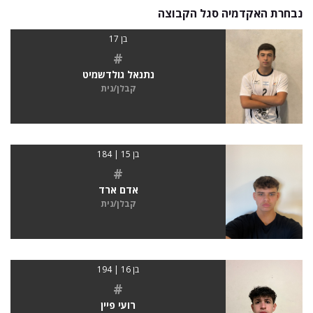
נבחרת האקדמיה סגל הקבוצה
בן 17
#
נתנאל גולדשמיט
קבלן/נית
בן 15 | 184
#
אדם ארד
קבלן/נית
בן 16 | 194
#
רועי פיין