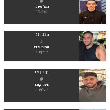
#
גאל פינטו
מצליב/ה
בן 28 | 178
#
עמית ורדי
קבלן/נית
בן 30 | 1.9
#
נועם קובה
קבלן/נית