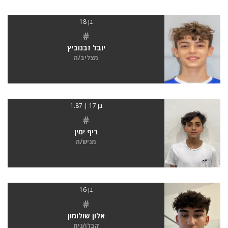
בן 18
#
יובל זבנוביץ
מצליב/ה
בן 17 | 1.87
#
ריף ימין
מגיש/ה
בן 16
#
אלון שולומון
קבלן/נית