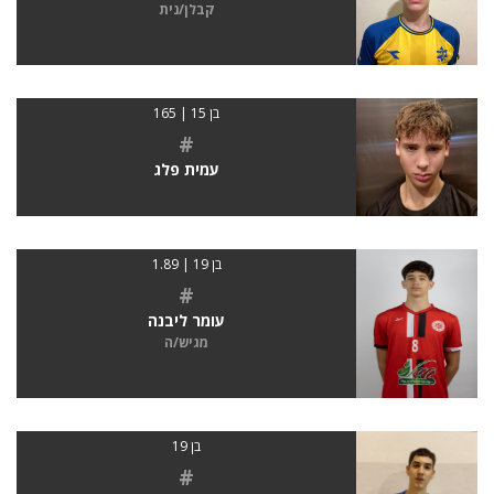
קבלן/נית
בן 15 | 165
#
עמית פלג
בן 19 | 1.89
#
עומר ליבנה
מגיש/ה
בן 19
#