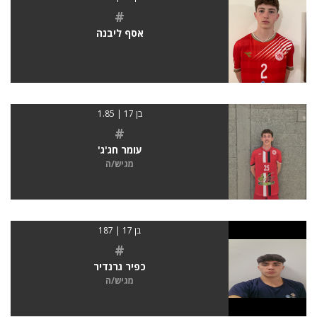
#
אסף ליבנה
בן 17 | 1.85
#
עומר חג'ג'
מגיש/ה
בן 17 | 187
#
כפיר גרנדיר
מגיש/ה