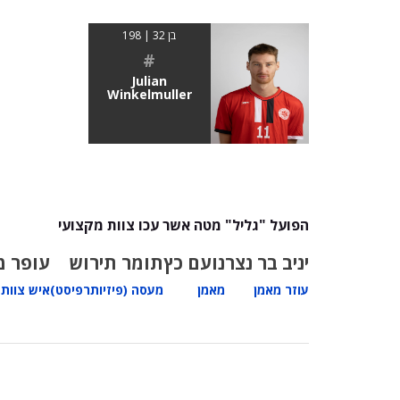
בן 32 | 198
#
Julian
Winkelmuller
הפועל "גליל" מטה אשר עכו צוות מקצועי
יניב בר נצר
נועם כץ
תומר תירוש
עופר מ
עוזר מאמן
מאמן
מעסה (פיזיותרפיסט)
איש צוות