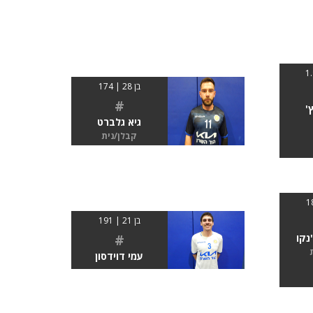
בן 28 | 174
#
'
גיא גלברט
קבלן/נית
בן 21 | 191
#
נקו
עמי דוידסון