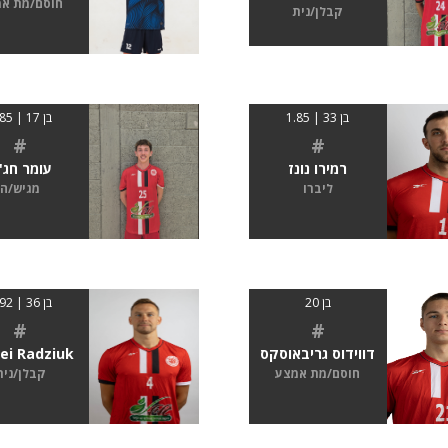
חוסם/מת א
קבלן/נית
בן 33 | 1.85
בן 17 | 1.85
#
#
רמירו נונז
עומר חג'ג
ליברו
מגיש/ה
בן 20
בן 36 | 1.92
#
#
דווידוס גריבאוסקס
ei Radziuk
חוסם/מת אמצע
קבלן/נית