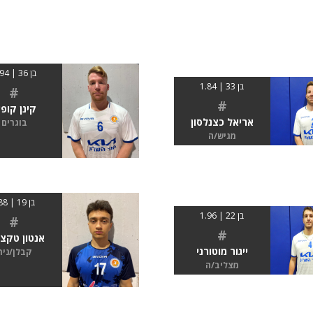
בן 36 | 1.94
בן 33 | 1.84
#
#
קינן קופץ
אריאל כצנלסון
בוגרים
מגיש/ה
בן 19 | 188
בן 22 | 1.96
#
#
אנטון טקצ'
ייגור מוטורני
קבלן/נית
מצליב/ה