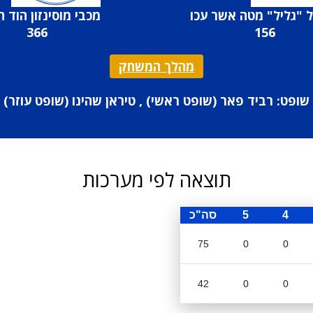
 "גליל" מטה אשר עכו
מכבי מוסינזון הוד ה
366
156
מהלך המשחק
שופט: רביד פאר (
שופט ראשי
) , טיראן שהינו (
שופט עוזר
)
תוצאה לפי מערכות
4
5
סה"כ
75
0
0
42
0
0