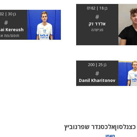
בן 18 | 0182
בן 30 | 2.02
#
#
אלדד זק
lai Kereush
מגיש/ה
חוסם/מת א
בן 25 | 200
#
Danil Kharitonov
כצנלסון
אלכסנדר שפרנוביץ
מאמן