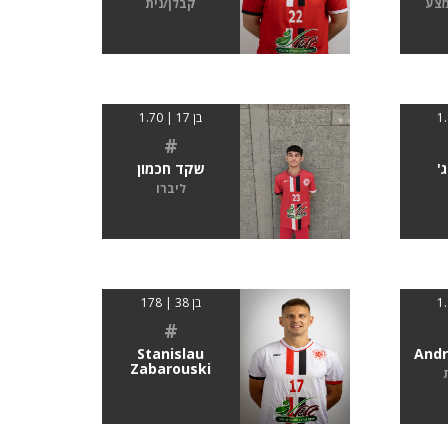
מצע
קבלן/נית
בן 17 | 1.70
#
'
שקד חכמון
ליברו
בן 38 | 178
#
Stanislau
Andr
Zabarouski