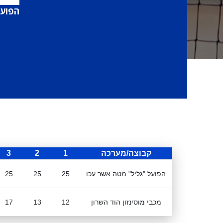
הפועל
קבוצה/מערכה
1
2
3
הפועל "גליל" מטה אשר עכו
25
25
25
מכבי מוסינזון הוד השרון
12
13
17