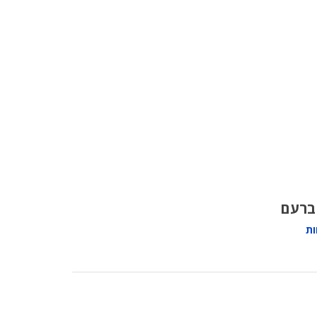
 ברעם
ות