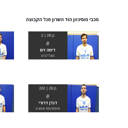
מכבי מוסינזון הוד השרון סגל הקבוצה
בן 28 | 2
#
דימה זים
מצליב/ה
בן 28 | 202
#
דנדן דרורי
חוסם/מת אמצע