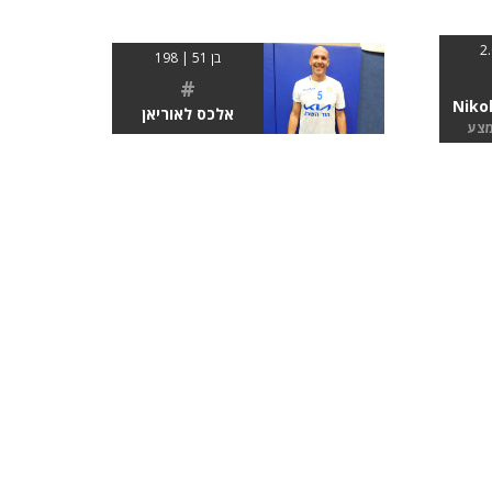
בן 51 | 198
#
Niko
אלכס לאוריאן
מצע