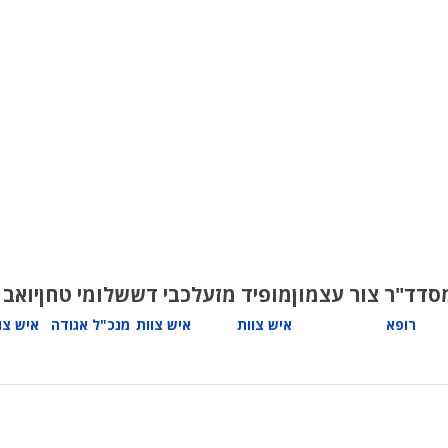
סד
ד"ר צור עצמון
מופיד מזעל
כבי דש
שלומי טחן
יואב
רופא
איש צוות
איש צוות
מנכ"ל אגודה
איש צו