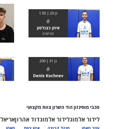
בן 20 | 1.92
#
איתן כצנלסון
מגיש/ה
בן 31 | 200
#
Denis Kochnev
מכבי מוסינזון הוד השרון צוות מקצועי
לידור אלמוג
לידור אלמוג
דוד אהרון
אריאל 
עוזר מאמן
מנהל קבוצה
איש צוות
מאמן