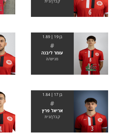
קבלן/נית
בן 19 | 1.89
#
עומר ליבנה
מגיש/ה
בן 17 | 1.84
#
אריאל פרץ
קבלן/נית