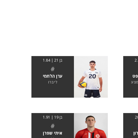
בן 21 | 1.84
#
פט
ערן הלחמי
מצע
ליברו
בן 19 | 1.91
#
ון
איתי שפרן