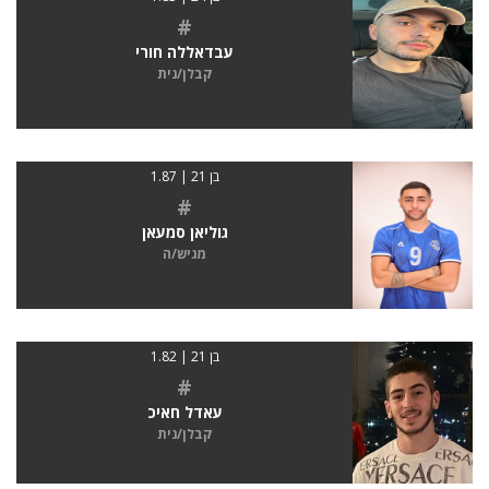
#
עבדאללה חורי
קבלן/נית
בן 21 | 1.87
#
גוליאן סמעאן
מגיש/ה
בן 21 | 1.82
#
עאדל חאיכ
קבלן/נית