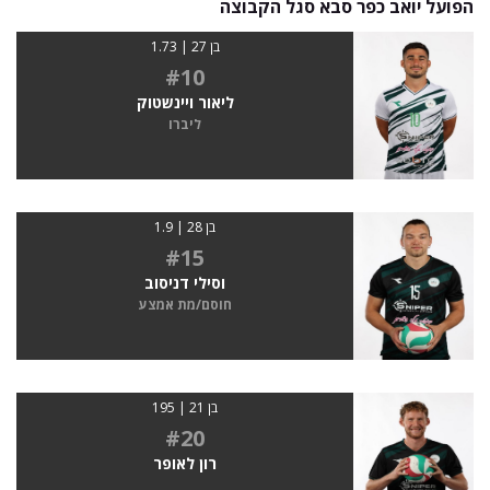
הפועל יואב כפר סבא סגל הקבוצה
בן 27 | 1.73
#10
ליאור ויינשטוק
ליברו
בן 28 | 1.9
#15
וסילי דניסוב
חוסם/מת אמצע
בן 21 | 195
#20
רון לאופר