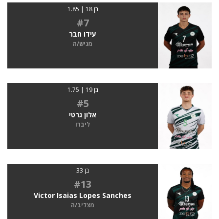
בן 18 | 1.85
#7
עידו חבר
מגיש/ה
בן 19 | 1.75
#5
אלון גרטי
ליברו
בן 33
#13
Victor Isaias Lopes Sanches
מצליב/ה