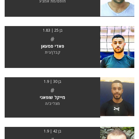
חוסם/מת אמצע
בן 25 | 1.83
#
פאדי סמעאן
קבלן/נית
בן 30 | 1.9
#
מייקל שופאני
מצליב/ה
בן 42 | 1.9