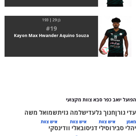
בן 29 | 193
#19
Kayon Max Hwander Aquino Souza
הפועל יואב כפר סבא צוות מקצועי
עדי גורן
חנוך גלעדי
שלמה גזית
שמואל משה
מאמן
איש צוות
איש צוות
איש צוות
יהלי סביר
וסילי דניסוב
אלי וודינסקי