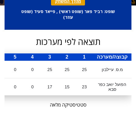
מהלך המשחק
שופט: רביד פאר (
שופט ראשי
) , פייאד סעיד (
שופט
עוזר
)
תוצאה לפי מערכות
קבוצה/מערכה
1
2
3
4
5
ס
מ.ס. עיילבון
25
25
25
0
0
הפועל יואב כפר
0
0
17
15
23
סבא
סטטיסטיקה מלאה