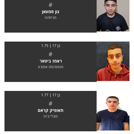
#
גון סמעאן
מגיש/ה
בן 17 | 1.75
#
ראמז ביטאר
חוסם/מת אמצע
בן 17 | 1.77
#
תאופיק קראם
מצליב/ה