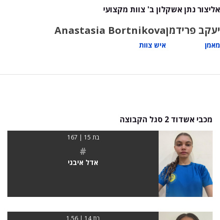
אליצור נתן אשקלון ב' צוות מקצועי
יעקב פרידמן
Anastasia Bortnikova
מאמן
איש צוות
מכבי אשדוד 2 סגל הקבוצה
בת 15 | 167
#
אדל איבגי
בת 14 | 1.56