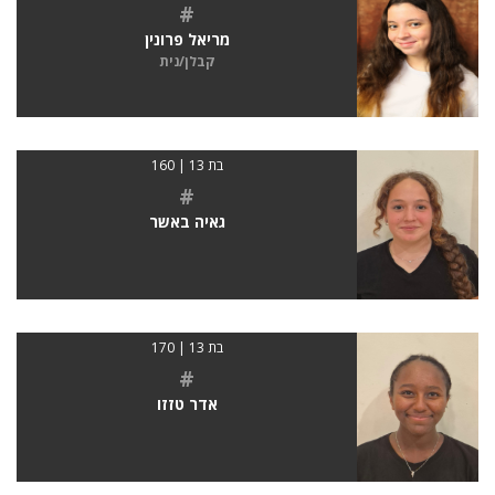
#
מריאל פרונין
קבלן/נית
בת 13 | 160
#
גאיה באשר
בת 13 | 170
#
אדר טזזו