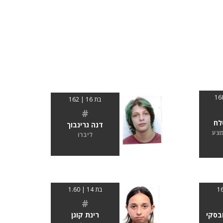
בת 16 | 162
#
לח
דנה גרינבוך
מצע
ליברו
בת 14 | 1.60
#
ובסקי
רינת קוגן