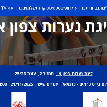
יגות
נבחרות
כדורעף חופים
סטטיסטיקות
תשלומים
כַּדוּר עָף TV
גת נערות צפון א
ליגת נערות צפון א'
, מחזור 2, עונת 25/26
לם בי"ס כרמים - כרמיאל
, יום יום שישי, 21/11/2025, 14:00