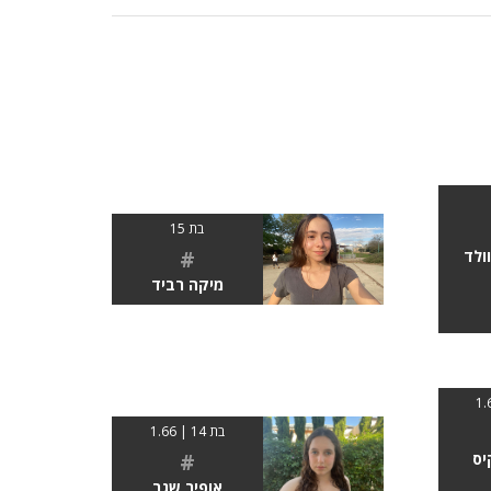
בת 15
#
ולד
מיקה רביד
בת 14 | 1.66
#
יס
אופיר שגב