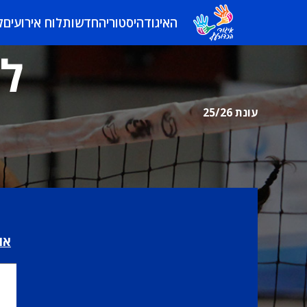
האיגוד
היסטוריה
חדשות
לוח אירועים
ל
לי
עונת 25/26
או