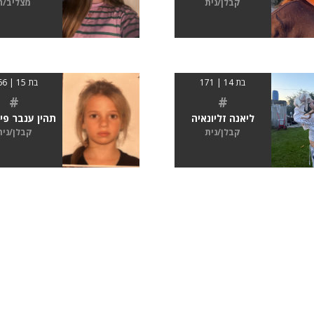
קבלן/נית
מצליב/ה
בת 14 | 171
בת 15 | 1.66
#
#
ליאנה זליונאיה
תהין ענבר פי
קבלן/נית
קבלן/נית