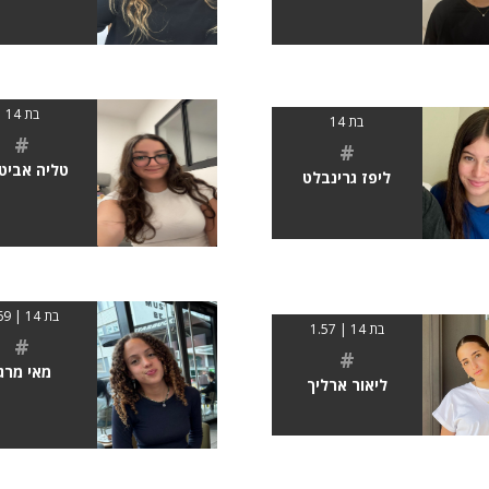
בת 14
בת 14
#
#
טליה אביט
ליפז גרינבלט
בת 14 | 1.69
בת 14 | 1.57
#
#
מאי מרגי
ליאור ארליך