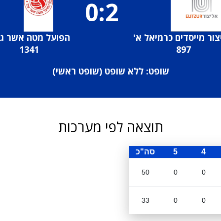
0:2
צור מייסדים כרמיאל א'
הפועל מטה אשר גל
1341
897
שופט: ללא שופט (
שופט ראשי
)
תוצאה לפי מערכות
4
5
סה"כ
50
0
0
33
0
0