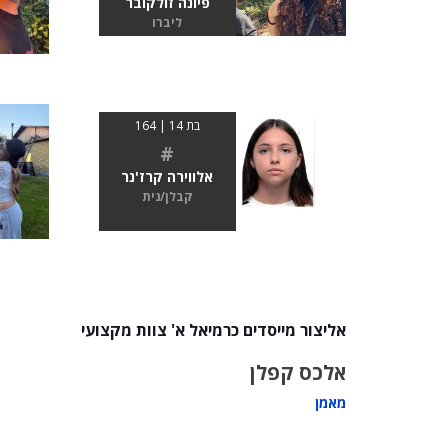
פיונה זולקובר
ליברו
בת 14 | 164
#
אלווירה קרז'נר
קבלן/נית
אליצור מייסדים כרמיאל א' צוות מקצועי
אלכס קפלן
מאמן