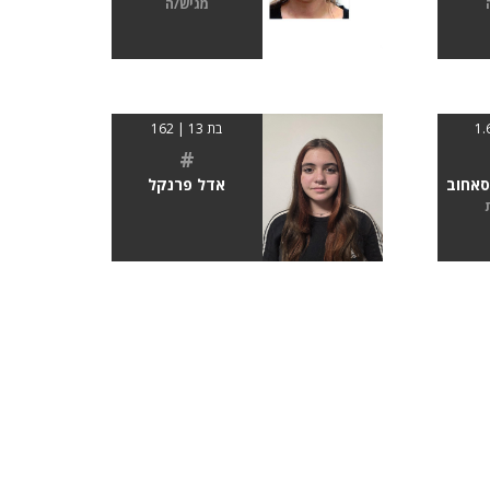
מגיש/ה
בת 13 | 162
#
סאחוב
אדל פרנקל