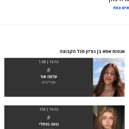
איש צוות
אנפות אסא בן גוריון סגל הקבוצה
בת 16 | 1.68
#
עלמה אור
מצליב/ה
בת 16 | 158
#
נועה נפתלי