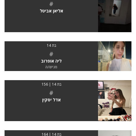
#
אליאן אביטל
בת 14
#
ליה אופרוב
מגיש/ה
בת 14 | 156
#
אדל יסקין
בת 14 | 164