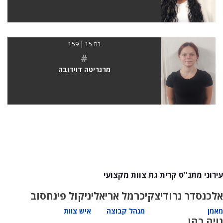
בת 15 | 159
#
מרגריטה דוידובה
עירוני מתנ"ס קרית גת צוות מקצועי
אלכנסדר נרודיצקי
כרמל אריאלי
ניקול פינחסוב
מאמן
מנהל קבוצה
איש צוות
נויה כהן